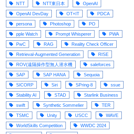
NTT
NTT東日本
OpenAI
OpenAI DevDay
OT×IT
PDCA
persona
Photoshop
PO
pple Watch
Prompt Whisperer
PWA
PwC
RAG
Reality Check Officer
Retrieval-Augmented Generation
RISE
ROV(遠隔操作型無人潜水機
saleforces
SAP
SAP HANA
Sequoia
SICORP
Siri
SPring-8
ssue
Stability AI
STAD
Starlink Business
swift
Synthetic Sommelier
TER
TSMC
Unity
USCC
WAVE
WorldSkills Competition
WWDC 2024