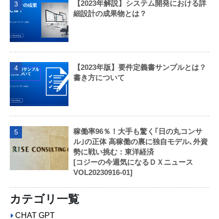
【2023年解説】システム開発における詳
3
細設計の成果物とは？
【2023年版】要件定義書サンプルとは？
4
書き方について
稼働率96％！大手も驚く｢日の丸コンサ
5
ル｣の正体 高稼働の裏に独自モデル､外資
勢に戦い挑む：東洋経済
[コジーの今週気になるＤＸニュース
VOL20230916-01]
カテゴリ一覧
CHAT GPT