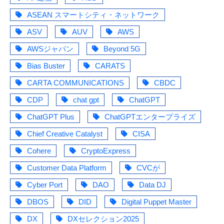
ASEAN スマートシティ・ネットワーク
ASV
AUV
AWS
AWSジャパン
Beyond 5G
Bias Buster
CARATS
CARTA COMMUNICATIONS
CBDC
CDP
chat gpt
ChatGPT
ChatGPT Plus
ChatGPTエンタープライズ
Chief Creative Catalyst
CISA
Cohere
CryptoExpress
Customer Data Platform
CVCが
Cyber Port
DAO
Data DJ
DBOS
DID
Digital Puppet Master
DX
DXセレクション2025