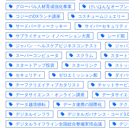
グローバル人材育成強化事業
けいはんなオープン
コジーのDXランチ講座
コスチュームジュエリー
サードパーティークッキー
サイバーセキュリティ
サプライチェーン イノベーション大賞
シード期
ジャパン・ヘルスケアビジネスコンテスト
ジャパ
スーパーコンピュータ
スクラム
スタート
スタートアップ投資
スターリンク
ストッ
セキュリティ
ゼロエミッション船
ダイバ
チーフクリエイティブカタリスト
チャットサービ
データサイエンス・オンライン講座
データサイエ
データ越境移転
データ連携の国際化
テク
デジタルインフラ
デジタルガバナンス・コード3.
デジタルライフライン全国総合整備実現会議
デジ