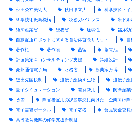
秋田公立美術大
秋田県立大
科学技術・イ
科学技術振興機構
税務ガバナンス
米ドル
経済産業省
総務省
脆弱性
臨床効
自動配送ロボットに関する自治体首長サミット
自
著作権
著作物
蒸留
蓄電池
計画策定をコンサルティング支援
詳細設計
豪州通信電子局
財務省
起業家万博
進出先国税制
遺伝子組換え生物
遺伝子組
量子シミュレーション
開発費用
防衛産業
除雪
障害者雇用の課題解決に向けた 企業向け障
電子書籍ポータル
電子署名
食品安全委員
高等教育機関の修学支援新制度