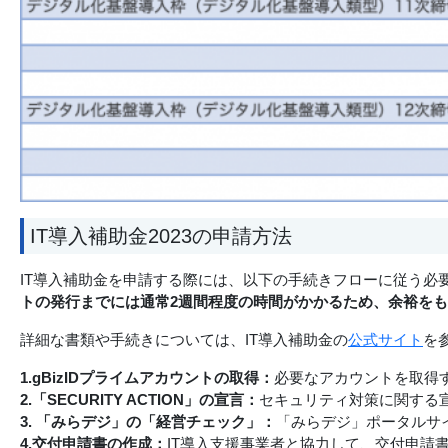
IT導入補助金2023の申請方法
IT導入補助金を申請する際には、以下の手続きフローに従う必
トの発行までには通常2週間程度の時間がかかるため、余裕を
詳細な書類や手続きについては、IT導入補助金の
公式サイト
を
1.gBizIDプライムアカウントの取得：
必要なアカウントを取得
2.「SECURITY ACTION」の宣言：
セキュリティ対策に関する
3. 「みらデジ」の「経営チェック」：
「みらデジ」ポータルサイ
4.交付申請書の作成：
IT導入支援事業者と協力して、交付申請