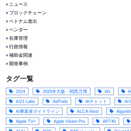
ニュース
ブロックチェーン
ベトナム進出
ベンダー
在庫管理
行政情報
補助金関連
開発事例
タグ一覧
2024
2025年大阪・関西万博
6G
6
AI21 Labs
AirPods
AIチャット
A
AI事業者ガイドライン
ALCA-Next
Algorit
Apple TV+
Apple Vision Pro
APT40