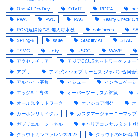
OpenAI DevDay
OT×IT
PDCA
pe
PWA
PwC
RAG
Reality Check Off
ROV(遠隔操作型無人潜水機
saleforces
S
SPring-8
ssue
Stability AI
STAD
TSMC
Unity
USCC
WAVE
アクセンチュア
アジアCCUSネットワークフォー
アプリ
アマゾン ウェブ サービス ジャパン合同会
アルバイト募集
イシュー
インキュベーシ
エッジAI半導体
オーバーツーリズム対策
オール光ネットワーク
オフショア開発
オ
カーボンリサイクル
カスタマージャーニーマップ
ガブリエル・シャネル
キャリアコンサルタント登
クラウドカンファレンス2023
クラウドの2026年