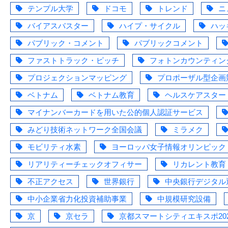
テンプル大学
ドコモ
トレンド
ニ
バイアスバスター
ハイプ・サイクル
ハッ
パブリック・コメント
パブリックコメント
ファストトラック・ピッチ
フォトンカウンティン
プロジェクションマッピング
プロポーザル型企画
ベトナム
ベトナム教育
ヘルスケアスター
マイナンバーカードを用いた公的個人認証サービス
みどり技術ネットワーク全国会議
ミラメク
モビリティ水素
ヨーロッパ女子情報オリンピック
リアリティーチェックオフィサー
リカレント教育
不正アクセス
世界銀行
中央銀行デジタル
中小企業省力化投資補助事業
中規模研究設備
京
京セラ
京都スマートシティエキスポ202