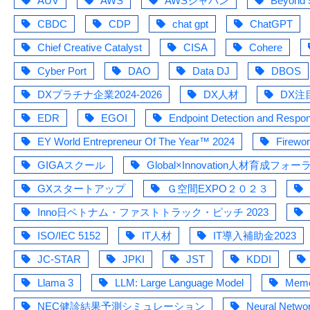
AUV
AWS
AWSジャパン
Beyond
CBDC
CDP
chat gpt
ChatGPT
Chief Creative Catalyst
CISA
Cohere
Cyber Port
DAO
Data DJ
DBOS
DXプラチナ企業2024-2026
DX人材
DX注
EDR
EGOI
Endpoint Detection and Respo
EY World Entrepreneur Of The Year™ 2024
Firewo
GIGAスクール
Global×Innovation人材育成フォー
GXスタートアップ
Ｇ空間EXPO２０２３
Inno日ベトナム・ファストトラック・ピッチ 2023
ISO/IEC 5152
IT人材
IT導入補助金2023
JC-STAR
JPKI
JST
KDDI
Llama 3
LLM: Large Language Model
Mem
NEC健診結果予測シミュレーション
Neural Netwo