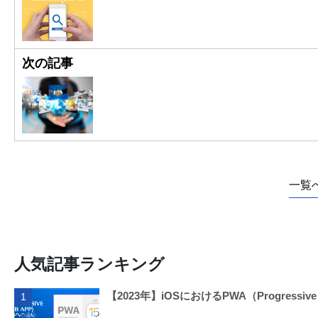
次の記事
一覧
人気記事ランキング
【2023年】iOSにおけるPWA（Progressi
1