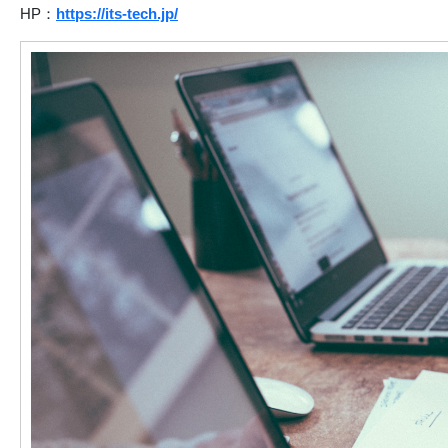
HP：
https://its-tech.jp/