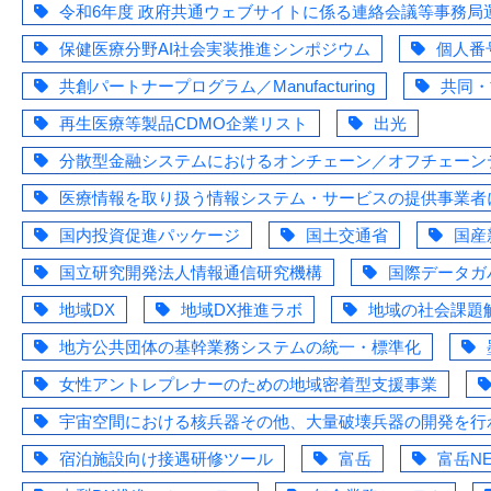
令和6年度 政府共通ウェブサイトに係る連絡会議等事務局
保健医療分野AI社会実装推進シンポジウム
個人番
共創パートナープログラム／Manufacturing
共同・
再生医療等製品CDMO企業リスト
出光
分散型金融システムにおけるオンチェーン／オフチェーン
医療情報を取り扱う情報システム・サービスの提供事業者に
国内投資促進パッケージ
国土交通省
国産
国立研究開発法人情報通信研究機構
国際データガ
地域DX
地域DX推進ラボ
地域の社会課題
地方公共団体の基幹業務システムの統一・標準化
女性アントレプレナーのための地域密着型支援事業
宇宙空間における核兵器その他、大量破壊兵器の開発を行
宿泊施設向け接遇研修ツール
富岳
富岳NE