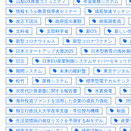
山梨DX推進コミュニティ
年金業務システム
情報モラル教育指導者セミナー
成長加速マッチン
改正下請法
政府提出書類
政策調査員
文科省
文部科学省
新OS
新しい
新型コロナウイルス
新型コロナワクチン
日本スタートアップ大賞2025
日本型教育の海外展
日立
日米EU産業制御システムサイバーセキュリ
期間システム
未来の羅針盤
東京デジタル
松竹
業務システム
標準型電子カルテシス
次世代計算基盤に関する報告書
水素発電
海外投資ファンドを活用した企業の成長力強化
消
独立行政法人大学改革支援・学位授与機構
献血
生活習慣病の発症リスクを予測するAIモデル
産業
研究大学コンソーシアム
研究活動ヒント