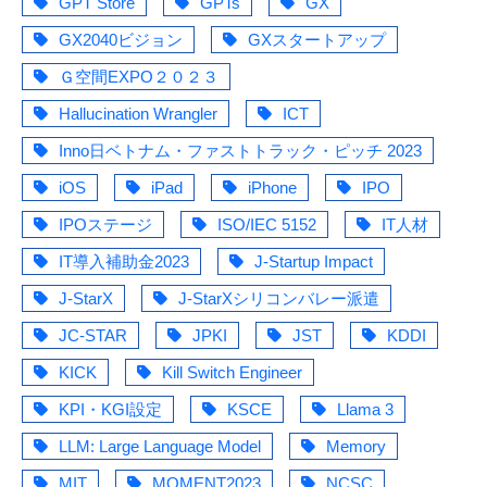
GPT Store
GPTs
GX
GX2040ビジョン
GXスタートアップ
Ｇ空間EXPO２０２３
Hallucination Wrangler
ICT
Inno日ベトナム・ファストトラック・ピッチ 2023
iOS
iPad
iPhone
IPO
IPOステージ
ISO/IEC 5152
IT人材
IT導入補助金2023
J-Startup Impact
J-StarX
J-StarXシリコンバレー派遣
JC-STAR
JPKI
JST
KDDI
KICK
Kill Switch Engineer
KPI・KGI設定
KSCE
Llama 3
LLM: Large Language Model
Memory
MIT
MOMENT2023
NCSC