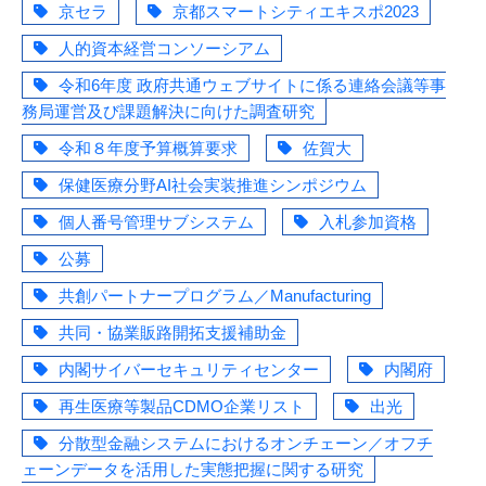
京セラ
京都スマートシティエキスポ2023
人的資本経営コンソーシアム
令和6年度 政府共通ウェブサイトに係る連絡会議等事
務局運営及び課題解決に向けた調査研究
令和８年度予算概算要求
佐賀大
保健医療分野AI社会実装推進シンポジウム
個人番号管理サブシステム
入札参加資格
公募
共創パートナープログラム／Manufacturing
共同・協業販路開拓支援補助金
内閣サイバーセキュリティセンター
内閣府
再生医療等製品CDMO企業リスト
出光
分散型金融システムにおけるオンチェーン／オフチ
ェーンデータを活用した実態把握に関する研究