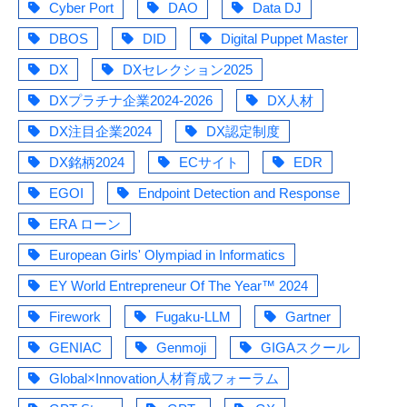
Cyber Port
DAO
Data DJ
DBOS
DID
Digital Puppet Master
DX
DXセレクション2025
DXプラチナ企業2024-2026
DX人材
DX注目企業2024
DX認定制度
DX銘柄2024
ECサイト
EDR
EGOI
Endpoint Detection and Response
ERA ローン
European Girls' Olympiad in Informatics
EY World Entrepreneur Of The Year™ 2024
Firework
Fugaku-LLM
Gartner
GENIAC
Genmoji
GIGAスクール
Global×Innovation人材育成フォーラム