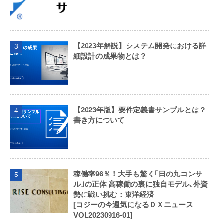
【2023年解説】システム開発における詳
3
細設計の成果物とは？
【2023年版】要件定義書サンプルとは？
4
書き方について
稼働率96％！大手も驚く｢日の丸コンサ
5
ル｣の正体 高稼働の裏に独自モデル､外資
勢に戦い挑む：東洋経済
[コジーの今週気になるＤＸニュース
VOL20230916-01]