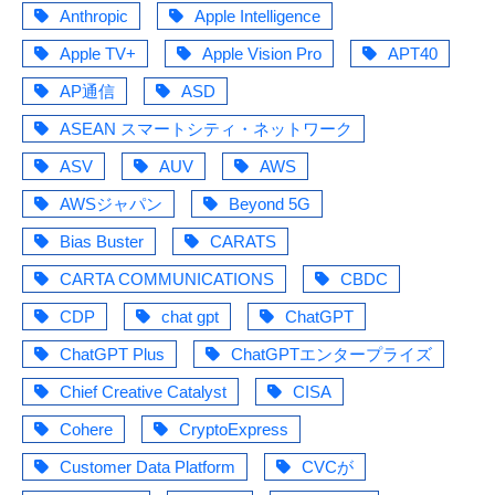
Anthropic
Apple Intelligence
Apple TV+
Apple Vision Pro
APT40
AP通信
ASD
ASEAN スマートシティ・ネットワーク
ASV
AUV
AWS
AWSジャパン
Beyond 5G
Bias Buster
CARATS
CARTA COMMUNICATIONS
CBDC
CDP
chat gpt
ChatGPT
ChatGPT Plus
ChatGPTエンタープライズ
Chief Creative Catalyst
CISA
Cohere
CryptoExpress
Customer Data Platform
CVCが