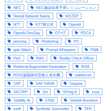
NEC
NEC健診結果予測シミュレーション
Neural Network Nanny
NISTEP
NTT
NTT東日本
OpenAI
OpenAI DevDay
OT×IT
PDCA
persona
Photoshop
PO
pple Watch
Prompt Whisperer
PWA
PwC
RAG
Reality Check Officer
Retrieval-Augmented Generation
RISE
ROV(遠隔操作型無人潜水機
saleforces
SAP
SAP HANA
Sequoia
SICORP
Siri
SPring-8
ssue
Stability AI
STAD
Starlink Business
swift
Synthetic Sommelier
TER