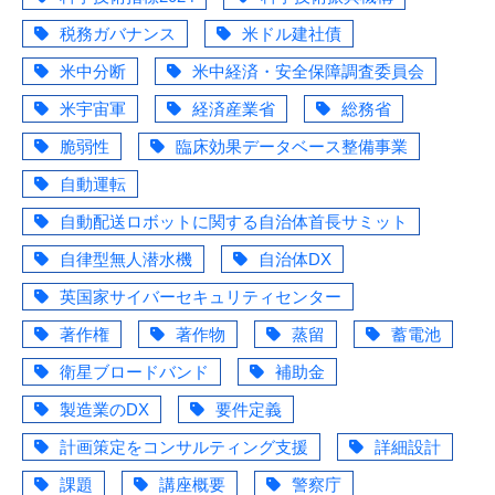
税務ガバナンス
米ドル建社債
米中分断
米中経済・安全保障調査委員会
米宇宙軍
経済産業省
総務省
脆弱性
臨床効果データベース整備事業
自動運転
自動配送ロボットに関する自治体首長サミット
自律型無人潜水機
自治体DX
英国家サイバーセキュリティセンター
著作権
著作物
蒸留
蓄電池
衛星ブロードバンド
補助金
製造業のDX
要件定義
計画策定をコンサルティング支援
詳細設計
課題
講座概要
警察庁