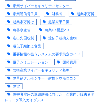
豪州サイバーセキュリティセンター
豪州通信電子局
財務省
起業家万博
起業家万博は
起業家甲子園
農林水産省
農業DX構想2.0
進出先国税制
遺伝子組換え生物
遺伝子組換え食品
重要情報を扱うシステムの要求策定ガイド
量子シミュレーション
開発費用
防衛産業サイバーセキュリティ基準
除草剤グルホシネート耐性トウモロコシ
除雪
障害者雇用の課題解決に向けた 企業向け障害者テ
レワーク導入ガイダンス