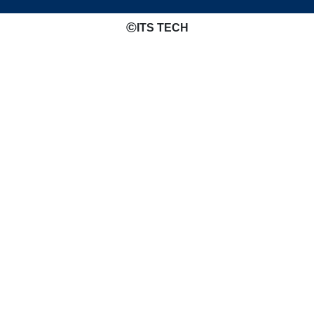
©️
ITS TECH