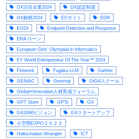
DX注目企業2024
DX認定制度
DX銘柄2024
ECサイト
EDR
EGOI
Endpoint Detection and Response
ERA ローン
European Girls' Olympiad in Informatics
EY World Entrepreneur Of The Year™ 2024
Firework
Fugaku-LLM
Gartner
GENIAC
Genmoji
GIGAスクール
Global×Innovation人材育成フォーラム
GPT Store
GPTs
GX
GX2040ビジョン
GXスタートアップ
Ｇ空間EXPO２０２３
Hallucination Wrangler
ICT