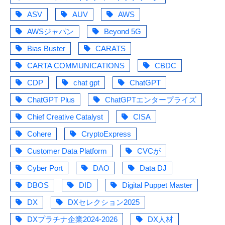
ASV
AUV
AWS
AWSジャパン
Beyond 5G
Bias Buster
CARATS
CARTA COMMUNICATIONS
CBDC
CDP
chat gpt
ChatGPT
ChatGPT Plus
ChatGPTエンタープライズ
Chief Creative Catalyst
CISA
Cohere
CryptoExpress
Customer Data Platform
CVCが
Cyber Port
DAO
Data DJ
DBOS
DID
Digital Puppet Master
DX
DXセレクション2025
DXプラチナ企業2024-2026
DX人材