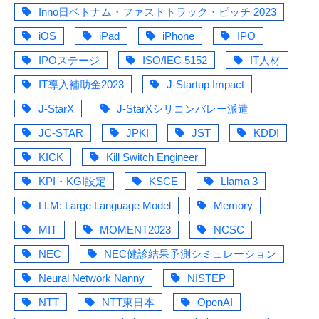
Inno日ベトナム・ファストトラック・ピッチ 2023
iOS
iPad
iPhone
IPO
IPOステージ
ISO/IEC 5152
IT人材
IT導入補助金2023
J-Startup Impact
J-StarX
J-StarXシリコンバレー派遣
JC-STAR
JPKI
JST
KDDI
KICK
Kill Switch Engineer
KPI・KGI設定
KSCE
Llama 3
LLM: Large Language Model
Memory
MIT
MOMENT2023
NCSC
NEC
NEC健診結果予測シミュレーション
Neural Network Nanny
NISTEP
NTT
NTT東日本
OpenAI