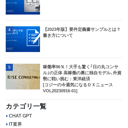
【2023年版】要件定義書サンプルとは？
4
書き方について
稼働率96％！大手も驚く｢日の丸コンサ
5
ル｣の正体 高稼働の裏に独自モデル､外資
勢に戦い挑む：東洋経済
[コジーの今週気になるＤＸニュース
VOL20230916-01]
カテゴリ一覧
CHAT GPT
IT業界