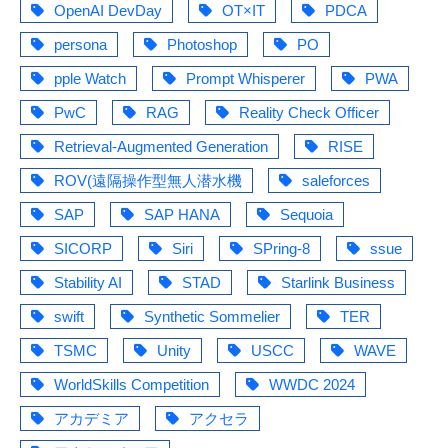
OpenAI DevDay
OT×IT
PDCA
persona
Photoshop
PO
pple Watch
Prompt Whisperer
PWA
PwC
RAG
Reality Check Officer
Retrieval-Augmented Generation
RISE
ROV(遠隔操作型無人潜水機
saleforces
SAP
SAP HANA
Sequoia
SICORP
Siri
SPring-8
ssue
Stability AI
STAD
Starlink Business
swift
Synthetic Sommelier
TER
TSMC
Unity
USCC
WAVE
WorldSkills Competition
WWDC 2024
アカデミア
アクセラ