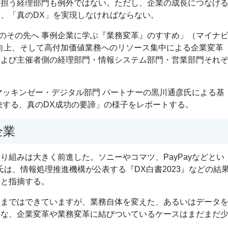
を担う経理部門も例外ではない。ただし、企業の成長につなげ
、「真のDX」を実現しなければならない。
化のその先へ 事例企業に学ぶ『業務変革』のすすめ」（マイナ
性向上、そして高付加価値業務へのリソース集中による企業変革
および主催者側の経理部門・情報システム部門・営業部門それ
マッキンゼー・デジタル部門 パートナーの黒川通彦氏による基
解決する、真のDX成功の要諦」の様子をレポートする。
企業
り組みは大きく前進した。ソニーやコマツ、PayPayなどとい
は、情報処理推進機構が公表する『DX白書2023』などの結
いと指摘する。
ろまではできていますが、業務自体を変えた、あるいはデータ
うな、企業変革や業務変革に結びついているケースはまだまだ