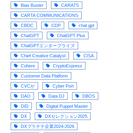
Bias Buster
CARATS
CARTA COMMUNICATIONS
CBDC
CDP
chat gpt
観
ChatGPT
ChatGPT Plus
ChatGPTエンタープライズ
Chief Creative Catalyst
CISA
Cohere
CryptoExpress
、
Customer Data Platform
CVCが
Cyber Port
DAO
Data DJ
DBOS
DID
Digital Puppet Master
DX
DXセレクション2025
DXプラチナ企業2024-2026