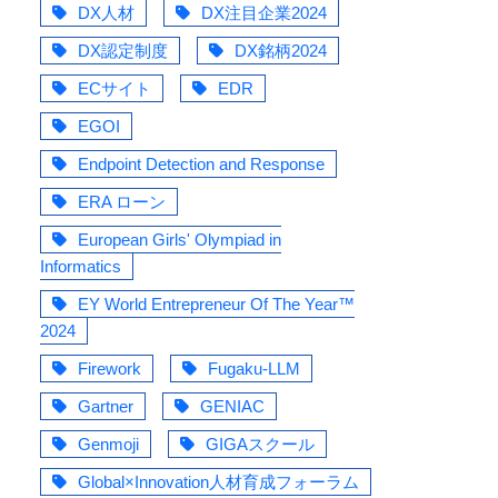
DX人材
DX注目企業2024
DX認定制度
DX銘柄2024
ECサイト
EDR
EGOI
Endpoint Detection and Response
ERA ローン
European Girls' Olympiad in
Informatics
EY World Entrepreneur Of The Year™
2024
Firework
Fugaku-LLM
Gartner
GENIAC
Genmoji
GIGAスクール
Global×Innovation人材育成フォーラム