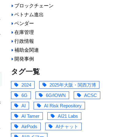
る
ブロックチェーン
ベトナム進出
ビ
ベンダー
在庫管理
ぞ
行政情報
補助金関連
開発事例
タグ一覧
2024
2025年大阪・関西万博
6G
6G/IOWN
ACSC
果
AI
AI Risk Repository
AI Tamer
AI21 Labs
を
AirPods
AIチャット
少
AIテイマー