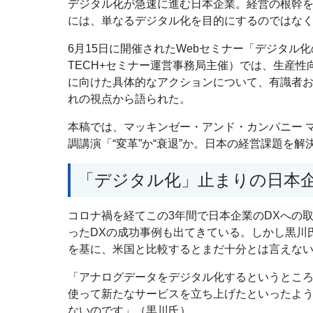
デジタル化が急速に進む日本企業。経営の根幹
には、単なるデジタル化を目的にするのではなく
6月15日に開催されたWebセミナー「デジタル
TECH+セミナー運営事務局主催）では、生産
に向けた具体的なアクションについて、有識者
れの視点から語られた。
本稿では、マッキンゼー・アンド・カンパニー 
調講演「“変革”か“衰退”か。日本の経営課題を
「デジタル化」止まりの日本
コロナ禍を経てこの3年間で日本企業のDXへの取
ったDXの成功事例も出てきている。しかし黒川氏
を基に、米国と比較するとまだ十分とは言えな
「アナログデータをデジタル化するというとこ
使って新たなサービスを立ち上げたといったよ
ないのです」（黒川氏）