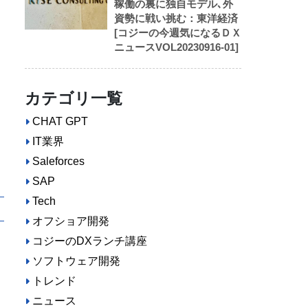
稼働の裏に独自モデル､外
資勢に戦い挑む：東洋経済
[コジーの今週気になるＤＸ
ニュースVOL20230916-01]
カテゴリ一覧
CHAT GPT
IT業界
Saleforces
SAP
Tech
オフショア開発
コジーのDXランチ講座
ソフトウェア開発
トレンド
ニュース