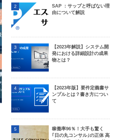
SAP ：サップと呼ばない理
2
由について解説
【2023年解説】システム開
3
発における詳細設計の成果
物とは？
【2023年版】要件定義書サ
4
ンプルとは？書き方につい
て
稼働率96％！大手も驚く
5
｢日の丸コンサル｣の正体 高