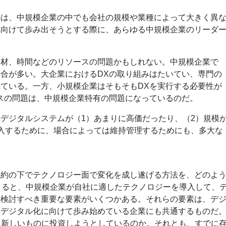
かは、中規模企業の中でも会社の規模や業種によって大きく異
へ向けて歩み出そうとする際に、あらゆる中規模企業のリーダ
人材、時間などのリソースの問題かもしれない。中規模企業で
合が多い。大企業におけるDXの取り組みはたいてい、専門の
ている。一方、小規模企業はそもそもDXを実行する必要性が
スの問題は、中規模企業特有の問題になっているのだ。
デジタルシステムが（1）あまりに高価だったり、（2）規模
入するために、場合によっては維持管理するためにも、多大な
制約の下でテクノロジー面で変化を成し遂げる方法を、どのよ
よると、中規模企業が自社に適したテクノロジーを導入して、
、検討すべき重要な要素がいくつかある。それらの要素は、デ
にデジタル化に向けて歩み始めている企業にも共通するものだ
たく新しいものに投資しようとしているのか。それとも、すでに