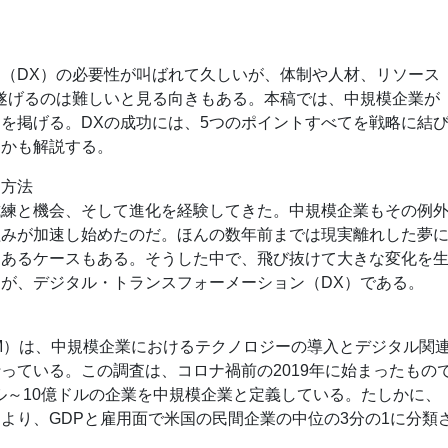
（DX）の必要性が叫ばれて久しいが、体制や人材、リソース
遂げるのは難しいと見る向きもある。本稿では、中規模企業が
トを掲げる。DXの成功には、5つのポイントすべてを戦略に結
きかも解説する。
る方法
試練と機会、そして進化を経験してきた。中規模企業もその例
組みが加速し始めたのだ。ほんの数年前までは現実離れした夢
つあるケースもある。そうした中で、飛び抜けて大きな変化を
が、デジタル・トランスフォーメーション（DX）である。
M）は、中規模企業におけるテクノロジーの導入とデジタル関
っている。この調査は、コロナ禍前の2019年に始まったもの
ドル～10億ドルの企業を中規模企業と定義している。たしかに、
より、GDPと雇用面で米国の民間企業の中位の3分の1に分類