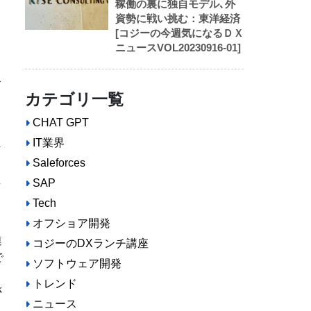
稼働の裏に独自モデル､外
資勢に戦い挑む：東洋経済
[コジーの今週気になるＤＸ
ニュースVOL20230916-01]
び
カテゴリ一覧
CHAT GPT
IT業界
外
に
Saleforces
生
SAP
Tech
オフショア開発
連
コジーのDXランチ講座
で
ソフトウェア開発
トレンド
さ
ニュース