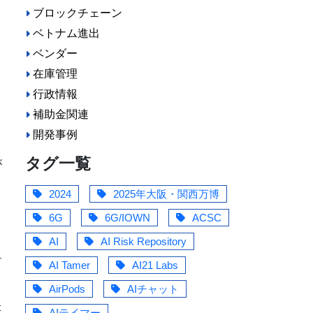
ブロックチェーン
な
ベトナム進出
ー
ベンダー
在庫管理
行政情報
補助金関連
開発事例
タグ一覧
が
2024
2025年大阪・関西万博
6G
6G/IOWN
ACSC
AI
AI Risk Repository
う
テ
AI Tamer
AI21 Labs
ジ
AirPods
AIチャット
。
存
AIテイマー