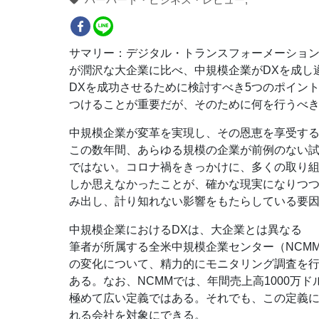
サマリー：デジタル・トランスフォーメーション
が潤沢な大企業に比べ、中規模企業がDXを成し
DXを成功させるために検討すべき5つのポイン
つけることが重要だが、そのために何を行うべ
中規模企業が変革を実現し、その恩恵を享受す
この数年間、あらゆる規模の企業が前例のない
ではない。コロナ禍をきっかけに、多くの取り
しか思えなかったことが、確かな現実になりつ
み出し、計り知れない影響をもたらしている要因
中規模企業におけるDXは、大企業とは異なる
筆者が所属する全米中規模企業センター（NCM
の変化について、精力的にモニタリング調査を行
ある。なお、NCMMでは、年間売上高1000万
極めて広い定義ではある。それでも、この定義に
れる会社を対象にできる。