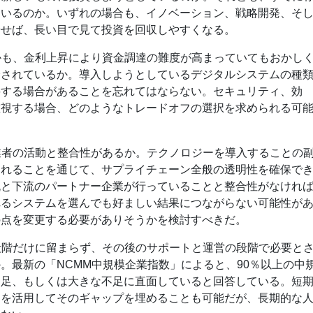
ているのか。いずれの場合も、イノベーション、戦略開発、そ
やせば、長い目で見て投資を回収しやすくなる。
しかも、金利上昇により資金調達の難度が高まっていてもおかし
分されているか。導入しようとしているデジタルシステムの種
要する場合があることを忘れてはならない。セキュリティ、効
重視する場合、どのようなトレードオフの選択を求められる可
入業者の活動と整合性があるか。テクノロジーを導入することの
されることを通じて、サプライチェーン全般の透明性を確保で
流と下流のパートナー企業が行っていることと整合性がなけれ
れるシステムを選んでも好ましい結果につながらない可能性が
の点を変更する必要がありそうかを検討すべきだ。
入段階だけに留まらず、その後のサポートと運営の段階で必要と
。最新の「NCMM中規模企業指数」によると、90％以上の中
不足、もしくは大きな不足に直面していると回答している。短
トを活用してそのギャップを埋めることも可能だが、長期的な