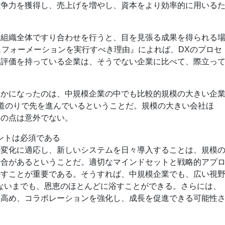
競争力を獲得し、売上げを増やし、資本をより効率的に用いる
て組織全体ですり合わせを行うと、目を見張る成果を得られる
スフォーメーションを実行すべき理由』によれば、DXのプロセ
己評価を持っている企業は、そうでない企業に比べて、際立っ
らかになったのは、中規模企業の中でも比較的規模の大きい企
道のりで先を進んでいるということだ。規模の大きい会社ほ
この点は意外でない。
ントは必須である
の変化に適応し、新しいシステムを日々導入することは、規模
場合があるということだ。適切なマインドセットと戦略的アプ
かすことが重要である。そうすれば、中規模企業でも、広い視
ないまでも、恩恵のほとんどに浴すことができる。さらには、
を高め、コラボレーションを強化し、成長を促進できる可能性