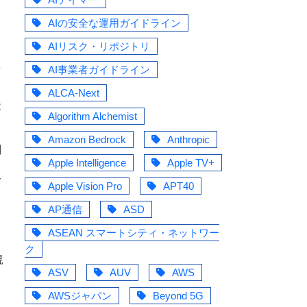
し
AIの安全な運用ガイドライン
AIリスク・リポジトリ
く
AI事業者ガイドライン
類
ALCA-Next
能
Algorithm Alchemist
Amazon Bedrock
Anthropic
副
Apple Intelligence
Apple TV+
き
ば
Apple Vision Pro
APT40
あ
AP通信
ASD
ASEAN スマートシティ・ネットワー
さ
ク
規
ASV
AUV
AWS
期
人
AWSジャパン
Beyond 5G