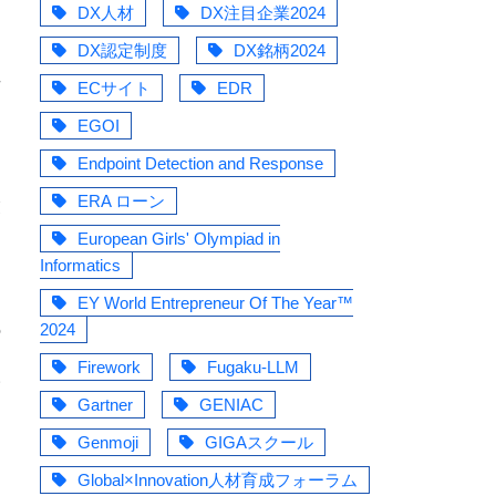
た
DX人材
DX注目企業2024
DX認定制度
DX銘柄2024
場
ECサイト
EDR
EGOI
て
Endpoint Detection and Response
ERA ローン
業
European Girls' Olympiad in
Informatics
EY World Entrepreneur Of The Year™
2024
の
ロ
Firework
Fugaku-LLM
野
Gartner
GENIAC
さ
Genmoji
GIGAスクール
Global×Innovation人材育成フォーラム