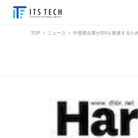
TOP
＞
ニュース
＞
中規模企業がDXを推進するた