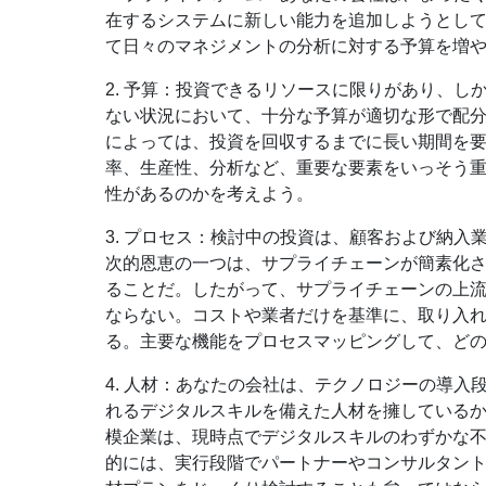
在するシステムに新しい能力を追加しようとし
て日々のマネジメントの分析に対する予算を増
2. 予算：投資できるリソースに限りがあり、
ない状況において、十分な予算が適切な形で配
によっては、投資を回収するまでに長い期間を
率、生産性、分析など、重要な要素をいっそう
性があるのかを考えよう。
3. プロセス：検討中の投資は、顧客および納
次的恩恵の一つは、サプライチェーンが簡素化
ることだ。したがって、サプライチェーンの上
ならない。コストや業者だけを基準に、取り入
る。主要な機能をプロセスマッピングして、ど
4. 人材：あなたの会社は、テクノロジーの導
れるデジタルスキルを備えた人材を擁しているか
模企業は、現時点でデジタルスキルのわずかな
的には、実行段階でパートナーやコンサルタン