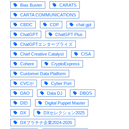
Bias Buster
CARATS
要
CARTA COMMUNICATIONS
信
CBDC
CDP
chat gpt
り
ChatGPT
ChatGPT Plus
ChatGPTエンタープライズ
Chief Creative Catalyst
CISA
い
Cohere
CryptoExpress
Customer Data Platform
こ
CVCが
Cyber Port
DAO
Data DJ
DBOS
て
DID
Digital Puppet Master
DX
DXセレクション2025
員
DXプラチナ企業2024-2026