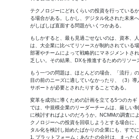
テクノロジーにどれくらいの投資を行っている
る場合がある。しかし、デジタル化された未来
がしばしば直面する問題がいくつかある。
もしかすると、最も見過ごせないのは、資本、
は、大企業に比べてリソースが制約されている場
部署やチームによって戦略的にマネジメントされ
乏しい。その結果、DXを推進するためのリソー
もう一つの問題は、ほとんどの場合、「流行」の
目の前のニーズに適していなかったり、（3）導
サポートが必要とされたりすることである。
変革を成功に導くための計画を立てる5つのカギ
では、中規模企業のリーダーチームは、厳しい
に検討すればよいのだろうか。NCMMの調査に
クノロジーへの投資を回収しようとする場合に
タル化を検討し始めたばかりの企業にも、すで
1. プラットフォーム：あなたの会社は、まっ