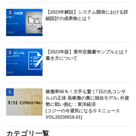
【2023年解説】システム開発における詳
3
細設計の成果物とは？
【2023年版】要件定義書サンプルとは？
4
書き方について
稼働率96％！大手も驚く｢日の丸コンサ
5
ル｣の正体 高稼働の裏に独自モデル､外資
勢に戦い挑む：東洋経済
[コジーの今週気になるＤＸニュース
VOL20230916-01]
カテゴリ一覧