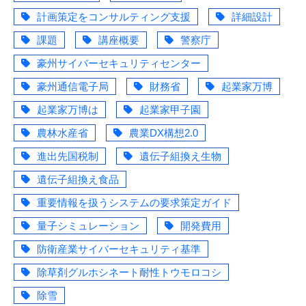
計画策定をコンサルティング支援
詳細設計
課題
講座概要
警察庁
豪州サイバーセキュリティセンター
豪州通信電子局
財務省
起業家万博
起業家万博は
起業家甲子園
農林水産省
農業DX構想2.0
進出先国税制
遺伝子組換え生物
遺伝子組換え食品
重要情報を扱うシステムの要求策定ガイド
量子シミュレーション
開発費用
防衛産業サイバーセキュリティ基準
除草剤グルホシネート耐性トウモロコシ
除雪