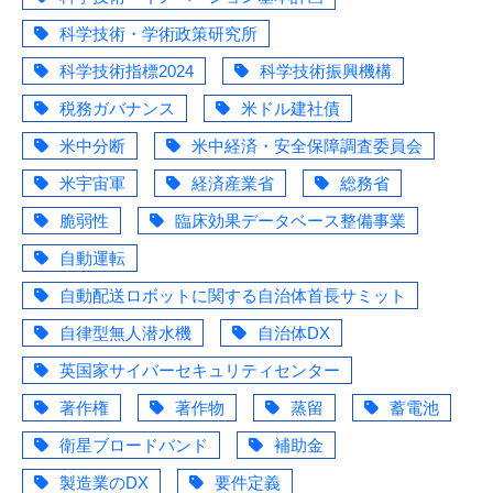
科学技術・学術政策研究所
科学技術指標2024
科学技術振興機構
税務ガバナンス
米ドル建社債
米中分断
米中経済・安全保障調査委員会
米宇宙軍
経済産業省
総務省
脆弱性
臨床効果データベース整備事業
自動運転
自動配送ロボットに関する自治体首長サミット
自律型無人潜水機
自治体DX
英国家サイバーセキュリティセンター
著作権
著作物
蒸留
蓄電池
衛星ブロードバンド
補助金
製造業のDX
要件定義