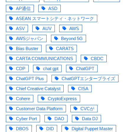
AP通信
ASD
ASEAN スマートシティ・ネットワーク
ASV
AUV
AWS
AWSジャパン
Beyond 5G
Bias Buster
CARATS
CARTA COMMUNICATIONS
CBDC
CDP
chat gpt
ChatGPT
ChatGPT Plus
ChatGPTエンタープライズ
Chief Creative Catalyst
CISA
Cohere
CryptoExpress
Customer Data Platform
CVCが
Cyber Port
DAO
Data DJ
DBOS
DID
Digital Puppet Master