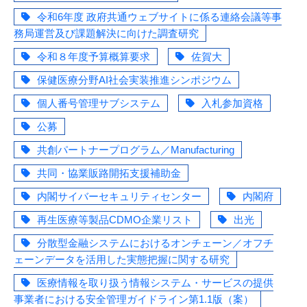
令和6年度 政府共通ウェブサイトに係る連絡会議等事
務局運営及び課題解決に向けた調査研究
令和８年度予算概算要求
佐賀大
保健医療分野AI社会実装推進シンポジウム
個人番号管理サブシステム
入札参加資格
公募
共創パートナープログラム／Manufacturing
共同・協業販路開拓支援補助金
内閣サイバーセキュリティセンター
内閣府
再生医療等製品CDMO企業リスト
出光
分散型金融システムにおけるオンチェーン／オフチ
ェーンデータを活用した実態把握に関する研究
医療情報を取り扱う情報システム・サービスの提供
事業者における安全管理ガイドライン第1.1版（案）