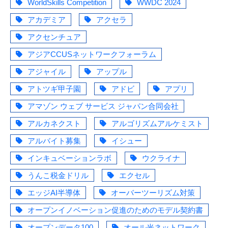
WorldSkills Competition
WWDC 2024
アカデミア
アクセラ
アクセンチュア
アジアCCUSネットワークフォーラム
アジャイル
アップル
アトツギ甲子園
アドビ
アプリ
アマゾン ウェブ サービス ジャパン合同会社
アルカネクスト
アルゴリズムアルケミスト
アルバイト募集
イシュー
インキュベーションラボ
ウクライナ
うんこ税金ドリル
エクセル
エッジAI半導体
オーバーツーリズム対策
オープンイノベーション促進のためのモデル契約書
オープンデータ100
オール光ネットワーク