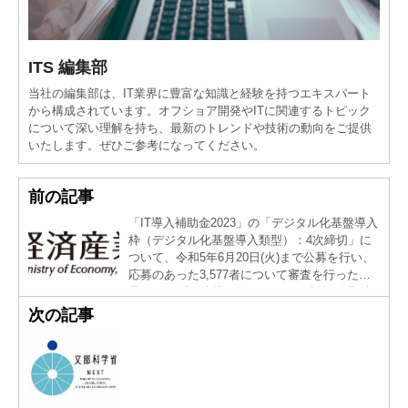
ITS 編集部
当社の編集部は、IT業界に豊富な知識と経験を持つエキスパート
から構成されています。オフショア開発やITに関連するトピック
について深い理解を持ち、最新のトレンドや技術の動向をご提供
いたします。ぜひご参考になってください。
前の記事
「IT導入補助金2023」の「デジタル化基盤導入
枠（デジタル化基盤導入類型）：4次締切」に
ついて、令和5年6月20日(火)まで公募を行い、
応募のあった3,577者について審査を行った結
果、2,796者を採択しました。 1．採択結果 公
募期間：令和5年6月20日（火）まで 申請数：
次の記事
3,577者 採択数：2,796者 詳しくは、以下のサ
イトをご覧ください。 IT導入補助金事務局ホー
ムページ https://www.it-hojo.jp/