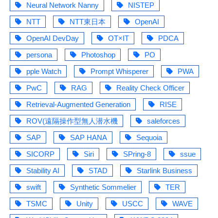
Neural Network Nanny
NISTEP
NTT
NTT東日本
OpenAI
OpenAI DevDay
OT×IT
PDCA
persona
Photoshop
PO
pple Watch
Prompt Whisperer
PWA
PwC
RAG
Reality Check Officer
Retrieval-Augmented Generation
RISE
ROV(遠隔操作型無人潜水機
saleforces
SAP
SAP HANA
Sequoia
SICORP
Siri
SPring-8
ssue
Stability AI
STAD
Starlink Business
swift
Synthetic Sommelier
TER
TSMC
Unity
USCC
WAVE