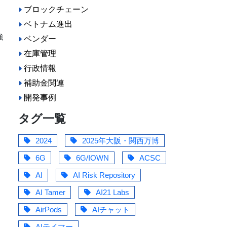
ブロックチェーン
ラ
ベトナム進出
易
強
ベンダー
在庫管理
行政情報
ア
補助金関連
開発事例
タグ一覧
2024
2025年大阪・関西万博
6G
6G/IOWN
ACSC
AI
AI Risk Repository
AI Tamer
AI21 Labs
AirPods
AIチャット
AIテイマー