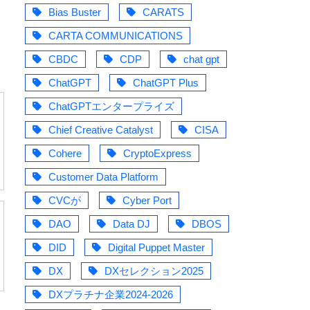
Bias Buster
CARATS
CARTA COMMUNICATIONS
CBDC
CDP
chat gpt
ChatGPT
ChatGPT Plus
ChatGPTエンタープライズ
Chief Creative Catalyst
CISA
Cohere
CryptoExpress
Customer Data Platform
CVCが
Cyber Port
DAO
Data DJ
DBOS
DID
Digital Puppet Master
DX
DXセレクション2025
DXプラチナ企業2024-2026