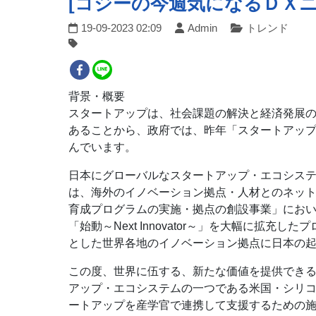
[コジーの今週気になるＤＸニュース
19-09-2023 02:09
Admin
トレンド
背景・概要
スタートアップは、社会課題の解決と経済発展
あることから、政府では、昨年「スタートアップ
んでいます。
日本にグローバルなスタートアップ・エコシス
は、海外のイノベーション拠点・人材とのネッ
育成プログラムの実施・拠点の創設事業」にお
「始動～Next Innovator～」を大幅に拡充
とした世界各地のイノベーション拠点に日本の
この度、世界に伍する、新たな価値を提供でき
アップ・エコシステムの一つである米国・シリ
ートアップを産学官で連携して支援するための