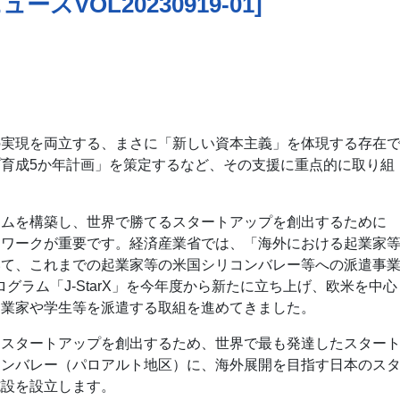
VOL20230919-01]
の実現を両立する、まさに「新しい資本主義」を体現する存在
育成5か年計画」を策定するなど、その支援に重点的に取り組
テムを構築し、世界で勝てるスタートアップを創出するために
トワークが重要です。経済産業省では、「海外における起業家
いて、これまでの起業家等の米国シリコンバレー等への派遣事
したプログラム「J-StarX」を今年度から新たに立ち上げ、欧米を中心
起業家や学生等を派遣する取組を進めてきました。
るスタートアップを創出するため、世界で最も発達したスター
コンバレー（パロアルト地区）に、海外展開を目指す日本のス
施設を設立します。