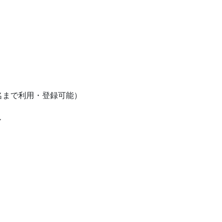
）
名まで利用・登録可能）
ル
）