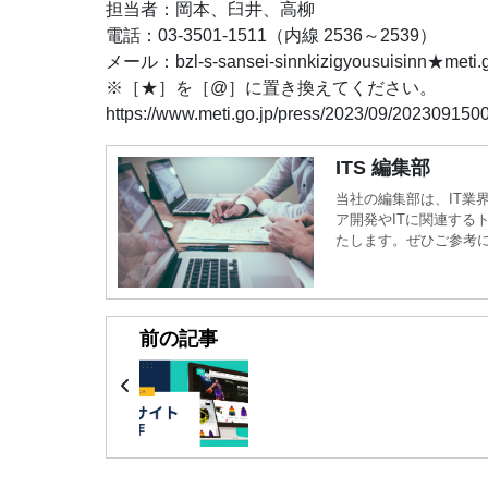
担当者：岡本、臼井、高柳
電話：03-3501-1511（内線 2536～2539）
メール：bzl-s-sansei-sinnkizigyousuisinn★meti.g
※［★］を［@］に置き換えてください。
https://www.meti.go.jp/press/2023/09/20230915
ITS 編集部
当社の編集部は、IT業
ア開発やITに関連する
たします。ぜひご参考
前の記事