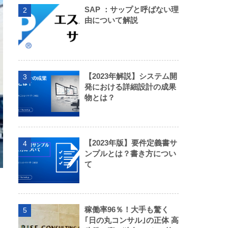
SAP ：サップと呼ばない理
2
由について解説
【2023年解説】システム開
3
発における詳細設計の成果
物とは？
【2023年版】要件定義書サ
4
ンプルとは？書き方につい
て
稼働率96％！大手も驚く
5
｢日の丸コンサル｣の正体 高