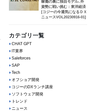
稼働の裏に独自モデル､外
資勢に戦い挑む：東洋経済
[コジーの今週気になるＤＸ
ニュースVOL20230916-01]
カテゴリ一覧
で
CHAT GPT
IT業界
Saleforces
SAP
等
Tech
業
オフショア開発
コジーのDXランチ講座
ソフトウェア開発
ト
タ
トレンド
ニュース