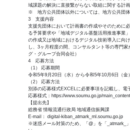
域課題の解決に直接繋がらない取組に関する計
※ 地方公共団体以外については、地方公共団
3 支援内容
支援先団体において計画書の作成やそのために
る予算要求や「地域デジタル基盤活用推進事業
の作成又は地域におけるデジタル技術導入に向
し、3ヶ月程度の間、コンサルタント等の専門家
グ・グループ合同会社）
4 応募方法
（1） 応募期間
令和5年9月20日（水）から令和5年10月6日（金
（2） 応募方法
別添の応募様式EXCELに必要事項を記載し、
応募様式：https://www.soumu.go.jp/main_content
【提出先】
総務省 情報流通行政局 地域通信振興課
E-mail： digital-kiban_atmark_ml.soumu.go.jp
※迷惑メール対策のため、「@」を「_atmar