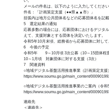
い。
メールの件名は、以下のように入力してくださ
件名：「計画策定支援（●●県▲▲市）」
括弧内は地方公共団体名などの応募団体名を記
5 選定結果の通知
応募多数の場合には、応募団体におけるデジタ
えて、支援対象とする団体を決定いたします。
令和5年10月末頃、総務省から応募団体に対し
6 今後の予定
令和5年 9～10月頃 3次公募（10～15団体程
10～1月頃 対象団体に対する支援（3次）
7 関連資料
○地域デジタル基盤活用推進事業（計画策定支援
https://www.soumu.go.jp/main_content/00090199
○地域デジタル基盤活用推進事業のご案内（令和5年
https://www.soumu.go.jp/main_content/00090199
連絡先
＜連絡先＞