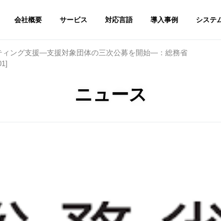
会社概要
サービス
対応言語
導入事例
システ
ティング支援―支援対象団体の三次公募を開始―：総務省
1]
ニュース