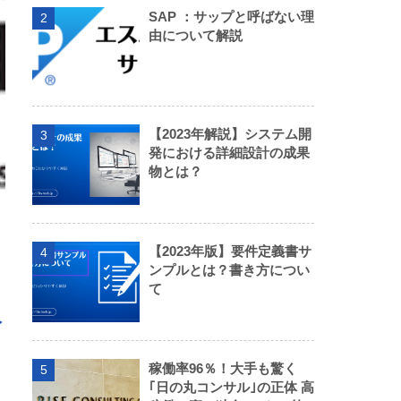
SAP ：サップと呼ばない理
2
由について解説
【2023年解説】システム開
3
発における詳細設計の成果
物とは？
【2023年版】要件定義書サ
4
ンプルとは？書き方につい
て
公
稼働率96％！大手も驚く
5
｢日の丸コンサル｣の正体 高