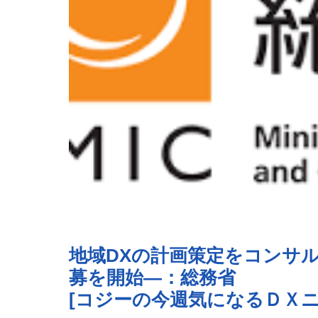
地域DXの計画策定をコンサ
募を開始―：総務省
[コジーの今週気になるＤＸニュース