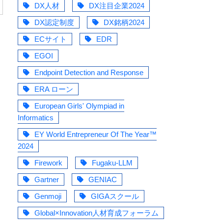
DX人材
DX注目企業2024
DX認定制度
DX銘柄2024
ECサイト
EDR
EGOI
Endpoint Detection and Response
ERA ローン
European Girls' Olympiad in
Informatics
EY World Entrepreneur Of The Year™
2024
Firework
Fugaku-LLM
Gartner
GENIAC
Genmoji
GIGAスクール
Global×Innovation人材育成フォーラム