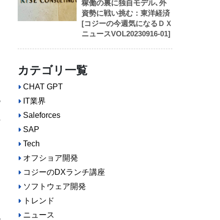
稼働の裏に独自モデル､外
資勢に戦い挑む：東洋経済
[コジーの今週気になるＤＸ
ニュースVOL20230916-01]
進
カテゴリ一覧
CHAT GPT
地
IT業界
Saleforces
ど
SAP
Tech
オフショア開発
コジーのDXランチ講座
ソフトウェア開発
トレンド
ニュース
地