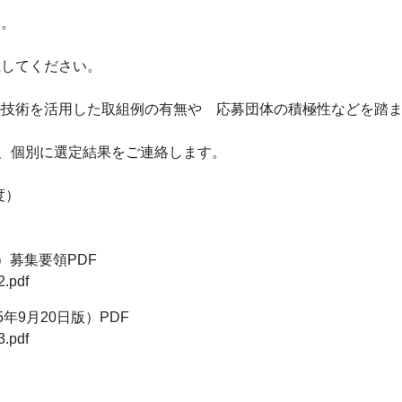
い。
載してください。
ル技術を活用した取組例の有無や 応募団体の積極性などを踏
て、個別に選定結果をご連絡します。
度）
）募集要領PDF
2.pdf
9月20日版）PDF
3.pdf