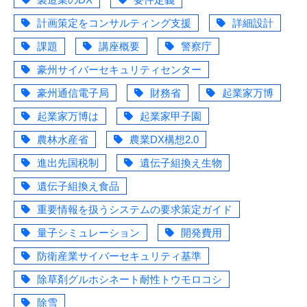
計画策定をコンサルティング支援
詳細設計
課題
講座概要
警察庁
豪州サイバーセキュリティセンター
豪州通信電子局
財務省
起業家万博
起業家万博は
起業家甲子園
農林水産省
農業DX構想2.0
進出先国税制
遺伝子組換え生物
遺伝子組換え食品
重要情報を扱うシステムの要求策定ガイド
量子シミュレーション
開発費用
防衛産業サイバーセキュリティ基準
除草剤グルホシネート耐性トウモロコシ
除雪