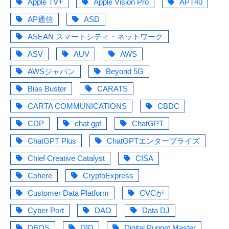
Apple TV+
Apple Vision Pro
APT40
AP通信
ASD
ASEAN スマートシティ・ネットワーク
ASV
AUV
AWS
AWSジャパン
Beyond 5G
Bias Buster
CARATS
CARTA COMMUNICATIONS
CBDC
CDP
chat gpt
ChatGPT
ChatGPT Plus
ChatGPTエンタープライズ
Chief Creative Catalyst
CISA
Cohere
CryptoExpress
Customer Data Platform
CVCが
Cyber Port
DAO
Data DJ
DBOS
DID
Digital Puppet Master