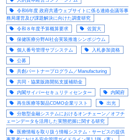
令和6年度 政府共通ウェブサイトに係る連絡会議等事
務局運営及び課題解決に向けた調査研究
令和８年度予算概算要求
佐賀大
保健医療分野AI社会実装推進シンポジウム
個人番号管理サブシステム
入札参加資格
公募
共創パートナープログラム／Manufacturing
共同・協業販路開拓支援補助金
内閣サイバーセキュリティセンター
内閣府
再生医療等製品CDMO企業リスト
出光
分散型金融システムにおけるオンチェーン／オフチ
ェーンデータを活用した実態把握に関する研究
医療情報を取り扱う情報システム・サービスの提供
事業者における安全管理ガイドライン第1.1版（案）