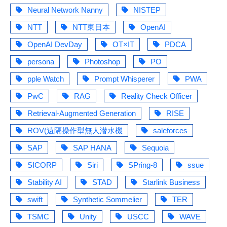
Neural Network Nanny
NISTEP
NTT
NTT東日本
OpenAI
OpenAI DevDay
OT×IT
PDCA
persona
Photoshop
PO
pple Watch
Prompt Whisperer
PWA
PwC
RAG
Reality Check Officer
Retrieval-Augmented Generation
RISE
ROV(遠隔操作型無人潜水機
saleforces
SAP
SAP HANA
Sequoia
SICORP
Siri
SPring-8
ssue
Stability AI
STAD
Starlink Business
swift
Synthetic Sommelier
TER
TSMC
Unity
USCC
WAVE