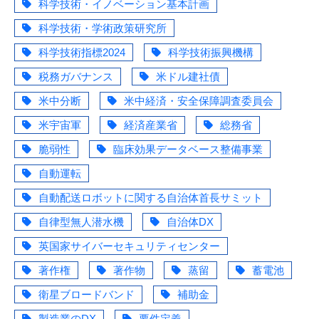
科学技術・イノベーション基本計画
科学技術・学術政策研究所
科学技術指標2024
科学技術振興機構
税務ガバナンス
米ドル建社債
米中分断
米中経済・安全保障調査委員会
米宇宙軍
経済産業省
総務省
脆弱性
臨床効果データベース整備事業
自動運転
自動配送ロボットに関する自治体首長サミット
自律型無人潜水機
自治体DX
英国家サイバーセキュリティセンター
著作権
著作物
蒸留
蓄電池
衛星ブロードバンド
補助金
製造業のDX
要件定義