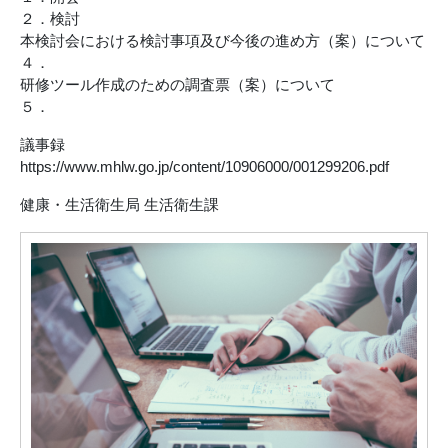
２．検討
本検討会における検討事項及び今後の進め方（案）について
４．
研修ツール作成のための調査票（案）について
５．
議事録
https://www.mhlw.go.jp/content/10906000/001299206.pdf
健康・生活衛生局 生活衛生課