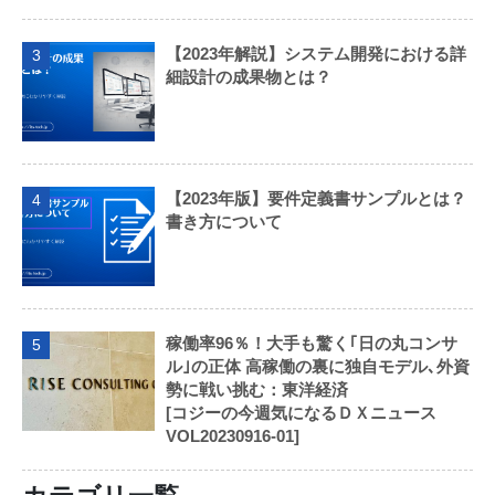
【2023年解説】システム開発における詳
3
細設計の成果物とは？
【2023年版】要件定義書サンプルとは？
4
書き方について
稼働率96％！大手も驚く｢日の丸コンサ
5
ル｣の正体 高稼働の裏に独自モデル､外資
勢に戦い挑む：東洋経済
[コジーの今週気になるＤＸニュース
VOL20230916-01]