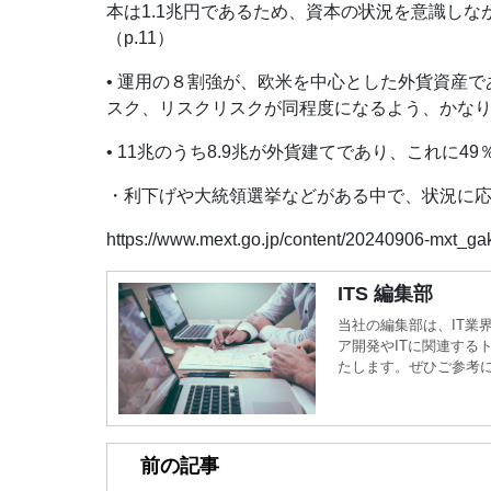
本は1.1兆円であるため、資本の状況を意識し
（p.11）
• 運用の８割強が、欧米を中心とした外貨資産
スク、リスクリスクが同程度になるよう、かなりの
• 11兆のうち8.9兆が外貨建てであり、これに
・利下げや大統領選挙などがある中で、状況に
https://www.mext.go.jp/content/20240906-mxt_g
ITS 編集部
当社の編集部は、IT業
ア開発やITに関連する
たします。ぜひご参考
前の記事