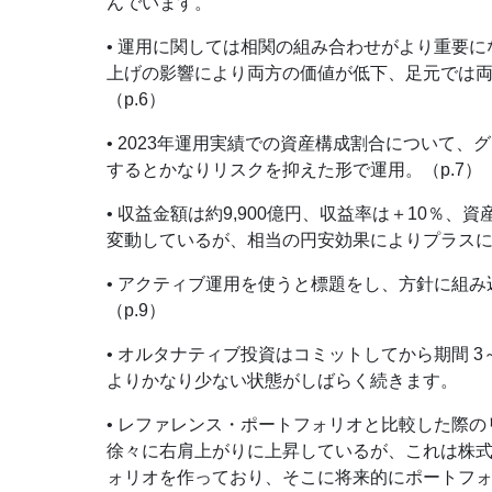
んでいます。
• 運用に関しては相関の組み合わせがより重要
上げの影響により両方の価値が低下、足元では
（p.6）
• 2023年運用実績での資産構成割合について
するとかなりリスクを抑えた形で運用。（p.7）
• 収益金額は約9,900億円、収益率は＋10％
変動しているが、相当の円安効果によりプラスにな
• アクティブ運用を使うと標題をし、方針に組
（p.9）
• オルタナティブ投資はコミットしてから期間 
よりかなり少ない状態がしばらく続きます。
• レファレンス・ポートフォリオと比較した際
徐々に右肩上がりに上昇しているが、これは株式
ォリオを作っており、そこに将来的にポートフォ