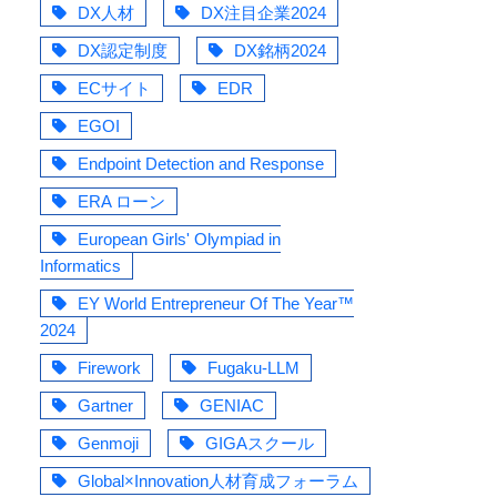
DX人材
DX注目企業2024
DX認定制度
DX銘柄2024
ECサイト
EDR
EGOI
Endpoint Detection and Response
ERA ローン
European Girls' Olympiad in
Informatics
EY World Entrepreneur Of The Year™
2024
Firework
Fugaku-LLM
Gartner
GENIAC
Genmoji
GIGAスクール
Global×Innovation人材育成フォーラム