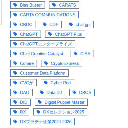
Bias Buster
CARATS
CARTA COMMUNICATIONS
CBDC
CDP
chat gpt
ChatGPT
ChatGPT Plus
ChatGPTエンタープライズ
Chief Creative Catalyst
CISA
Cohere
CryptoExpress
Customer Data Platform
CVCが
Cyber Port
DAO
Data DJ
DBOS
DID
Digital Puppet Master
DX
DXセレクション2025
DXプラチナ企業2024-2026