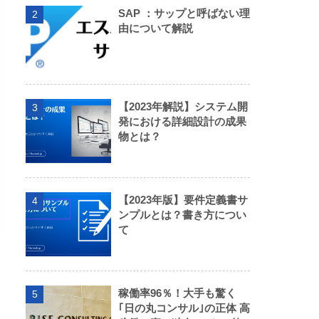
SAP ：サップと呼ばない理
2
由について解説
【2023年解説】システム開
3
発における詳細設計の成果
物とは？
【2023年版】要件定義書サ
4
ンプルとは？書き方につい
て
稼働率96％！大手も驚く
5
｢日の丸コンサル｣の正体 高