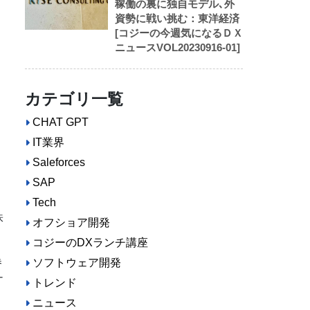
稼働の裏に独自モデル､外
資勢に戦い挑む：東洋経済
[コジーの今週気になるＤＸ
ニュースVOL20230916-01]
カテゴリ一覧
CHAT GPT
IT業界
と
Saleforces
SAP
Tech
株
オフショア開発
コジーのDXランチ講座
券
ソフトウェア開発
ナ
トレンド
進
ニュース