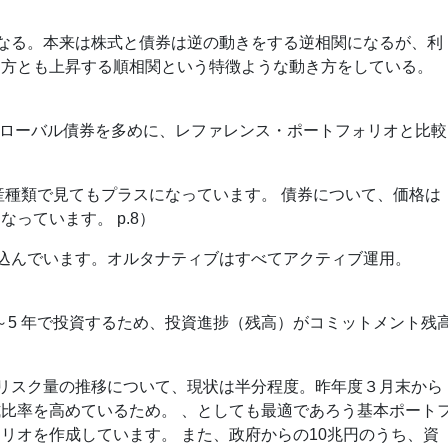
になる。本来は株式と債券は逆の動きをする逆相関になるが、利
両方とも上昇する順相関という特徴ような動き方をしている。
、グローバル債券を多めに、レファレンス・ポートフォリオと比較
、資産種類で見てもプラスになっています。 債券について、価格は
っています。 p.8）
み込んでいます。オルタナティブはすべてアクティブ運用。
3～5 年で投資するため、投資進捗（残高）がコミットメント残
のリスク量の推移について、現状は半分程度。昨年度３月末から
比率を高めているため。 、としても最適であろう基本ポート
リオを作成しています。 また、政府からの10兆円のうち、資