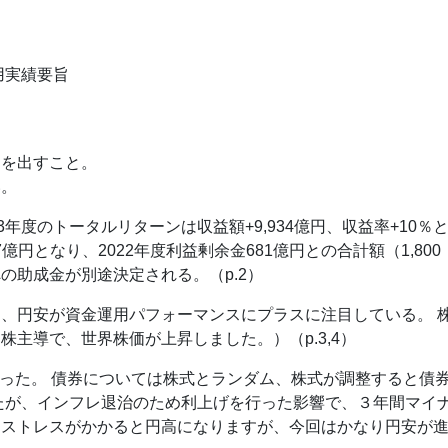
用実績要旨
）
価を出すこと。
い。
23年度のトータルリターンは収益額+9,934億円、収益率+10％
億円となり、2022年度利益剰余金681億円との合計額（1,800
の助成金が別途決定される。（p.2）
、円安が資金運用パフォーマンスにプラスに注目している。 
主導で、世界株価が上昇しました。）（p.3,4）
ら戻った。 債券については株式とランダム、株式が調整すると債
たが、インフレ退治のため利上げを行った影響で、３年間マイ
はストレスがかかると円高になりますが、今回はかなり円安が