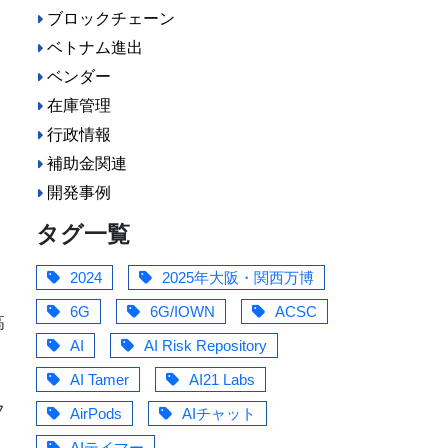
ブロックチェーン
ベトナム進出
ベンダー
在庫管理
行政情報
補助金関連
開発事例
タグ一覧
2024
2025年大阪・関西万博
6G
6G/IOWN
ACSC
高
AI
AI Risk Repository
AI Tamer
AI21 Labs
フ
AirPods
AIチャット
AIテイマー