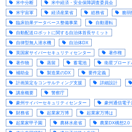
米中分断
米中経済・安全保障調査委員会
米宇宙軍
経済産業省
総務省
脆弱
臨床効果データベース整備事業
自動運転
自動配送ロボットに関する自治体首長サミット
自律型無人潜水機
自治体DX
英国家サイバーセキュリティセンター
著作権
著作物
蒸留
蓄電池
衛星ブロード
補助金
製造業のDX
要件定義
計画策定をコンサルティング支援
詳細設計
講座概要
警察庁
豪州サイバーセキュリティセンター
豪州通信電子
財務省
起業家万博
起業家万博は
起業家甲子園
農林水産省
農業DX構想2.0