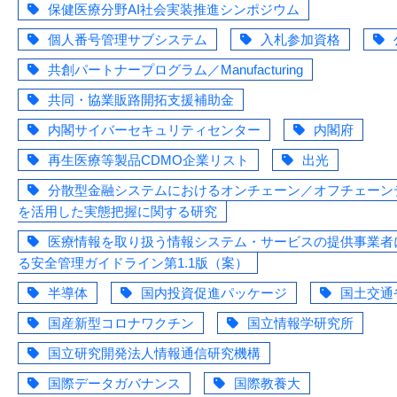
保健医療分野AI社会実装推進シンポジウム
個人番号管理サブシステム
入札参加資格
共創パートナープログラム／Manufacturing
共同・協業販路開拓支援補助金
内閣サイバーセキュリティセンター
内閣府
再生医療等製品CDMO企業リスト
出光
分散型金融システムにおけるオンチェーン／オフチェーン
を活用した実態把握に関する研究
医療情報を取り扱う情報システム・サービスの提供事業者
る安全管理ガイドライン第1.1版（案）
半導体
国内投資促進パッケージ
国土交通
国産新型コロナワクチン
国立情報学研究所
国立研究開発法人情報通信研究機構
国際データガバナンス
国際教養大