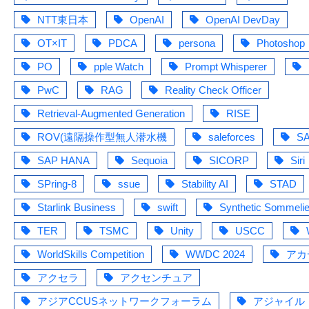
NTT東日本
OpenAI
OpenAI DevDay
OT×IT
PDCA
persona
Photoshop
PO
pple Watch
Prompt Whisperer
PwC
RAG
Reality Check Officer
Retrieval-Augmented Generation
RISE
ROV(遠隔操作型無人潜水機
saleforces
S
SAP HANA
Sequoia
SICORP
Siri
SPring-8
ssue
Stability AI
STAD
Starlink Business
swift
Synthetic Sommelie
TER
TSMC
Unity
USCC
WorldSkills Competition
WWDC 2024
アカ
アクセラ
アクセンチュア
アジアCCUSネットワークフォーラム
アジャイル