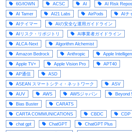
6G/IOWN
ACSC
AI
AI Risk Repos
AI Tamer
AI21 Labs
AirPods
AIチ
AIテイマー
AIの安全な運用ガイドライン
AIリスク・リポジトリ
AI事業者ガイドライン
ALCA-Next
Algorithm Alchemist
Amazon Bedrock
Anthropic
Apple Intellige
Apple TV+
Apple Vision Pro
APT40
AP通信
ASD
ASEAN スマートシティ・ネットワーク
ASV
AUV
AWS
AWSジャパン
Beyond
Bias Buster
CARATS
CARTA COMMUNICATIONS
CBDC
CDP
chat gpt
ChatGPT
ChatGPT Plus