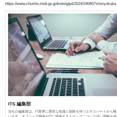
https://www.chusho.meti.go.jp/keiei/gijut/2024/240607shoryokuk
ITS 編集部
当社の編集部は、IT業界に豊富な知識と経験を持つエキスパートから構
います。オフショア開発やITに関連するトピックについて深い理解を持