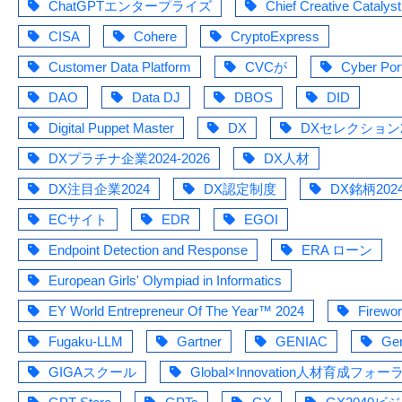
ChatGPTエンタープライズ
Chief Creative Catalyst
CISA
Cohere
CryptoExpress
Customer Data Platform
CVCが
Cyber Por
DAO
Data DJ
DBOS
DID
Digital Puppet Master
DX
DXセレクション2
DXプラチナ企業2024-2026
DX人材
DX注目企業2024
DX認定制度
DX銘柄202
ECサイト
EDR
EGOI
Endpoint Detection and Response
ERA ローン
European Girls' Olympiad in Informatics
EY World Entrepreneur Of The Year™ 2024
Firewo
Fugaku-LLM
Gartner
GENIAC
Ge
GIGAスクール
Global×Innovation人材育成フォー