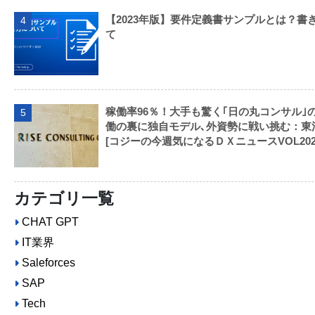
【2023年版】要件定義書サンプルとは？書
4
て
稼働率96％！大手も驚く｢日の丸コンサル｣
5
働の裏に独自モデル､外資勢に戦い挑む：東
[コジーの今週気になるＤＸニュースVOL202309
カテゴリ一覧
CHAT GPT
IT業界
Saleforces
SAP
Tech