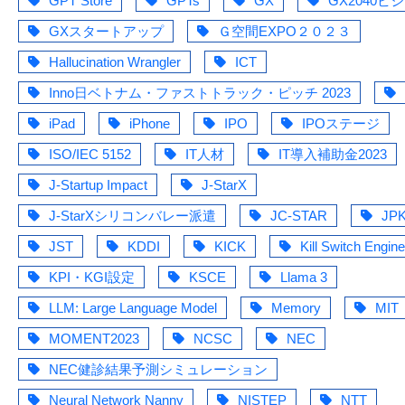
GPT Store
GPTs
GX
GX2040ビ
GXスタートアップ
Ｇ空間EXPO２０２３
Hallucination Wrangler
ICT
Inno日ベトナム・ファストトラック・ピッチ 2023
iPad
iPhone
IPO
IPOステージ
ISO/IEC 5152
IT人材
IT導入補助金2023
J-Startup Impact
J-StarX
J-StarXシリコンバレー派遣
JC-STAR
JPK
JST
KDDI
KICK
Kill Switch Engin
KPI・KGI設定
KSCE
Llama 3
LLM: Large Language Model
Memory
MIT
MOMENT2023
NCSC
NEC
NEC健診結果予測シミュレーション
Neural Network Nanny
NISTEP
NTT