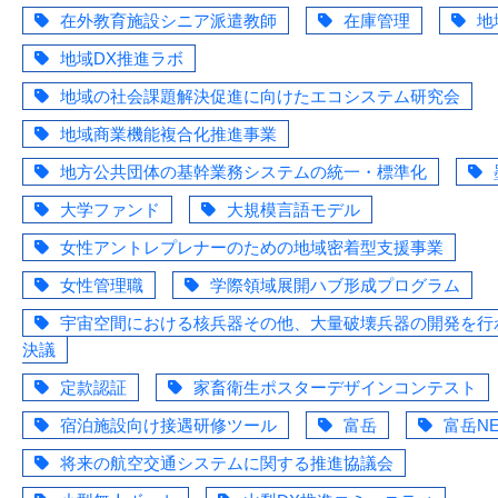
在外教育施設シニア派遣教師
在庫管理
地
地域DX推進ラボ
地域の社会課題解決促進に向けたエコシステム研究会
地域商業機能複合化推進事業
地方公共団体の基幹業務システムの統一・標準化
大学ファンド
大規模言語モデル
女性アントレプレナーのための地域密着型支援事業
女性管理職
学際領域展開ハブ形成プログラム
宇宙空間における核兵器その他、大量破壊兵器の開発を行
決議
定款認証
家畜衛生ポスターデザインコンテスト
宿泊施設向け接遇研修ツール
富岳
富岳NE
将来の航空交通システムに関する推進協議会