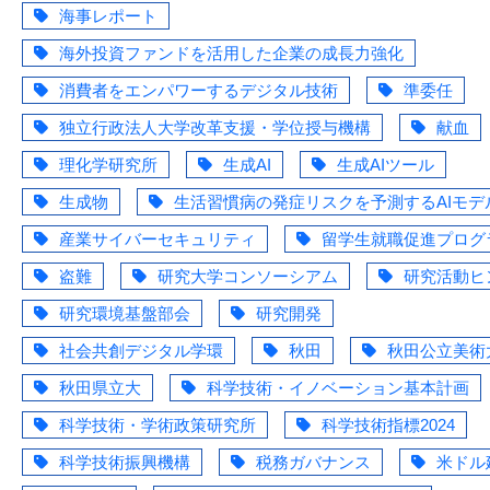
海事レポート
海外投資ファンドを活用した企業の成長力強化
消費者をエンパワーするデジタル技術
準委任
独立行政法人大学改革支援・学位授与機構
献血
理化学研究所
生成AI
生成AIツール
生成物
生活習慣病の発症リスクを予測するAIモデ
産業サイバーセキュリティ
留学生就職促進プログ
盗難
研究大学コンソーシアム
研究活動ヒ
研究環境基盤部会
研究開発
社会共創デジタル学環
秋田
秋田公立美術
秋田県立大
科学技術・イノベーション基本計画
科学技術・学術政策研究所
科学技術指標2024
科学技術振興機構
税務ガバナンス
米ドル