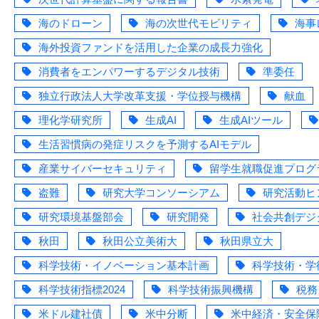
海のドローン
海の次世代モビリティ
海事
海外投資ファンドを活用した企業の成長力強化
消費者をエンパワーするデジタル技術
準委任
独立行政法人大学改革支援・学位授与機構
献血
理化学研究所
生成AI
生成AIツール
生活習慣病の発症リスクを予測するAIモデル
産業サイバーセキュリティ
留学生就職促進プログ
盗難
研究大学コンソーシアム
研究活動ヒ
研究環境基盤部会
研究開発
社会共創デジ
秋田
秋田公立美術大
秋田県立大
科学技術・イノベーション基本計画
科学技術・学
科学技術指標2024
科学技術振興機構
税務
米ドル建社債
米中分断
米中経済・安全保