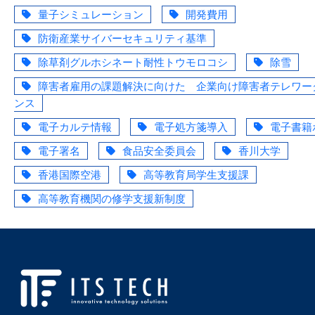
量子シミュレーション
開発費用
防衛産業サイバーセキュリティ基準
除草剤グルホシネート耐性トウモロコシ
除雪
障害者雇用の課題解決に向けた 企業向け障害者テレワー
ンス
電子カルテ情報
電子処方箋導入
電子書籍
電子署名
食品安全委員会
香川大学
香港国際空港
高等教育局学生支援課
高等教育機関の修学支援新制度