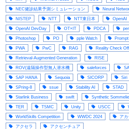
NEC健診結果予測シミュレーション
Neural Netwo
NISTEP
NTT
NTT東日本
OpenAI
OpenAI DevDay
OT×IT
PDCA
pe
Photoshop
PO
pple Watch
Prompt
PWA
PwC
RAG
Reality Check Off
Retrieval-Augmented Generation
RISE
ROV(遠隔操作型無人潜水機
saleforces
S
SAP HANA
Sequoia
SICORP
Siri
SPring-8
ssue
Stability AI
STAD
Starlink Business
swift
Synthetic Sommelie
TER
TSMC
Unity
USCC
WorldSkills Competition
WWDC 2024
アカ
アクセラ
アクセンチュア