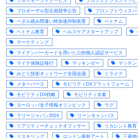
フルマネージドサービス
プロジェクションマッピ
プロポーザル型企画競争公告
プロンプトウィスパ
ペダル踏み間違い時加速抑制装置
ベトナム
ベトナム教育
ヘルスケアスタートアップ
マーケティング
マイナンバーカードを用いた公的個人認証サービス
マイナ保険証移行
マッキンゼー
マッチン
みどり技術ネットワーク全国会議
ミラメク
メターバース
モビリティDXプラットフォーム
モビリティDX戦略
モビリティ水素
ヨーロッパ女子情報オリンピック
ラグ
ラリージャパン2024
リーンキャンバス
リアリティーチェックオフィサー
リカレント教育
リスキリング
ロンドン最新アート
三菱地