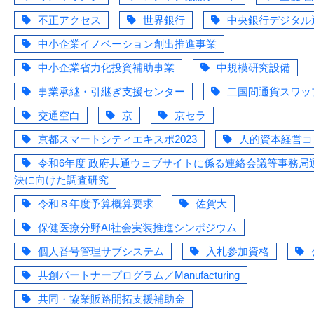
不正アクセス
世界銀行
中央銀行デジタル
中小企業イノベーション創出推進事業
中小企業省力化投資補助事業
中規模研究設備
事業承継・引継ぎ支援センター
二国間通貨スワッ
交通空白
京
京セラ
京都スマートシティエキスポ2023
人的資本経営コ
令和6年度 政府共通ウェブサイトに係る連絡会議等事務局
決に向けた調査研究
令和８年度予算概算要求
佐賀大
保健医療分野AI社会実装推進シンポジウム
個人番号管理サブシステム
入札参加資格
共創パートナープログラム／Manufacturing
共同・協業販路開拓支援補助金