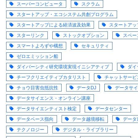
スーパーコンピュータ
スクラム
スタートアップ・エコシステム共創プログラム
スタートアップによる経済波及効果
スタートアッ
スターリンク
ストックオプション
スペー
スマートよろずや構想
セキュリティ
ゼロエミッション船
ダイバーシティ研究環境実現イニシアティブ
ダイ
チーフクリエイティブカタリスト
チャットサービ
チョウ目害虫抵抗性
データDJ
データサイ
データサイエンス・オンライン講座
データサイエンティスト検定
データセンター
データベース指向
データ越境移転
データ
テクノロジー
デジタル・ライブラリー