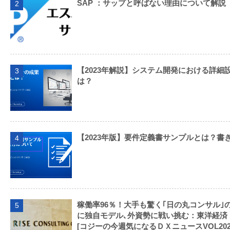
SAP ：サップと呼ばない理由について解説
2
【2023年解説】システム開発における詳細
3
は？
【2023年版】要件定義書サンプルとは？書
4
稼働率96％！大手も驚く｢日の丸コンサル｣
5
に独自モデル､外資勢に戦い挑む：東洋経済
[コジーの今週気になるＤＸニュースVOL202309