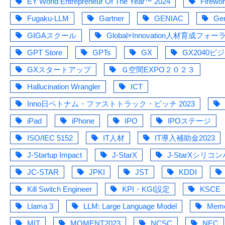
EY World Entrepreneur Of The Year™ 2024
Firewo
Fugaku-LLM
Gartner
GENIAC
Ge
GIGAスクール
Global×Innovation人材育成フォー
GPT Store
GPTs
GX
GX2040ビ
GXスタートアップ
Ｇ空間EXPO２０２３
Hallucination Wrangler
ICT
Inno日ベトナム・ファストトラック・ピッチ 2023
iPad
iPhone
IPO
IPOステージ
ISO/IEC 5152
IT人材
IT導入補助金2023
J-Startup Impact
J-StarX
J-StarXシリ
JC-STAR
JPKI
JST
KDDI
Kill Switch Engineer
KPI・KGI設定
KSCE
Llama 3
LLM: Large Language Model
Mem
MIT
MOMENT2023
NCSC
NEC