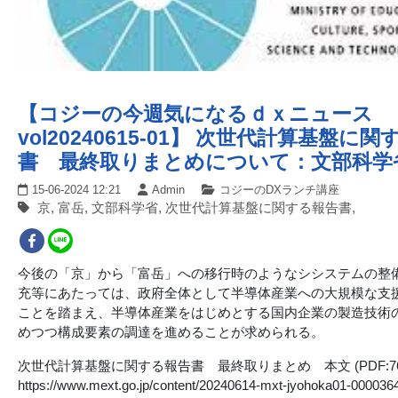
【コジーの今週気になるｄｘニュース
vol20240615-01】 次世代計算基盤に
書 最終取りまとめについて：文部科学
15-06-2024 12:21
Admin
コジーのDXランチ講座
京, 富岳, 文部科学省, 次世代計算基盤に関する報告書,
今後の「京」から「富岳」への移行時のようなシシステムの整
充等にあたっては、政府全体として半導体産業への大規模な支
ことを踏まえ、半導体産業をはじめとする国内企業の製造技術
めつつ構成要素の調達を進めることが求められる。
次世代計算基盤に関する報告書 最終取りまとめ 本文 (PDF:764K
https://www.mext.go.jp/content/20240614-mxt-jyohoka01-000036