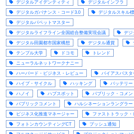
デジタルアイデンティティ
デジタルインフラ
デジタルガバナンス・コード3.0
デジタルスキル
デジタルパペットマスター
デジタルライフライン全国総合整備実現会議
デジ
デジタル田園都市国家構想
デジタル通貨
テンプル大学
ドコモ
トレンド
ニューラルネットワークナニー
ハーバード・ビジネス・レビュー
バイアスバスタ
ハイプ・サイクル
ハッキング
バッテリー
ハノイ
ハブスポット
パブリック・コメン
パブリックコメント
ハルシネーションラングラー
ビジネス化推進マネージャー
ファストトラック・
フォトンカウンティングCT
プッシュ通知