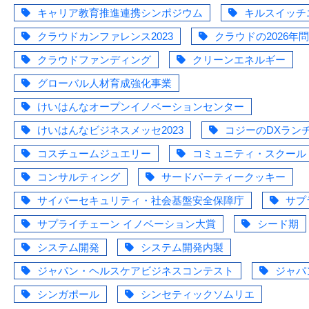
キャリア教育推進連携シンポジウム
キルスイッチ
クラウドカンファレンス2023
クラウドの2026年
クラウドファンディング
クリーンエネルギー
グローバル人材育成強化事業
けいはんなオープンイノベーションセンター
けいはんなビジネスメッセ2023
コジーのDXラン
コスチュームジュエリー
コミュニティ・スクール
コンサルティング
サードパーティークッキー
サイバーセキュリティ・社会基盤安全保障庁
サプ
サプライチェーン イノベーション大賞
シード期
システム開発
システム開発内製
ジャパン・ヘルスケアビジネスコンテスト
ジャパ
シンガポール
シンセティックソムリエ