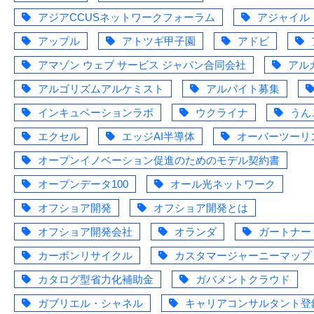
アジアCCUSネットワークフォーラム
アジャイル
アップル
アトツギ甲子園
アドビ
アマゾン ウェブ サービス ジャパン合同会社
アル
アルゴリズムアルケミスト
アルバイト募集
インキュベーションラボ
ウクライナ
うん
エクセル
エッジAI半導体
オーバーツーリ
オープンイノベーション促進のためのモデル契約書
オープンデータ100
オール光ネットワーク
オフショア開発
オフショア開発とは
オフショア開発会社
オランダ
ガートナー
カーボンリサイクル
カスタマージャーニーマップ
カタログ型省力化補助金
ガバメントクラウド
ガブリエル・シャネル
キャリアコンサルタント登