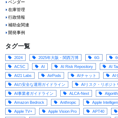
ベンダー
在庫管理
行政情報
補助金関連
開発事例
タグ一覧
2024
2025年大阪・関西万博
6G
6
ACSC
AI
AI Risk Repository
AI T
AI21 Labs
AirPods
AIチャット
A
AIの安全な運用ガイドライン
AIリスク・リポジト
AI事業者ガイドライン
ALCA-Next
Algorit
Amazon Bedrock
Anthropic
Apple Intellige
Apple TV+
Apple Vision Pro
APT40