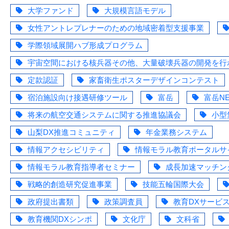
大学ファンド
大規模言語モデル
女性アントレプレナーのための地域密着型支援事業
学際領域展開ハブ形成プログラム
宇宙空間における核兵器その他、大量破壊兵器の開発を行
定款認証
家畜衛生ポスターデザインコンテスト
宿泊施設向け接遇研修ツール
富岳
富岳NE
将来の航空交通システムに関する推進協議会
小型
山梨DX推進コミュニティ
年金業務システム
情報アクセシビリティ
情報モラル教育ポータルサ
情報モラル教育指導者セミナー
成長加速マッチン
戦略的創造研究促進事業
技能五輪国際大会
政府提出書類
政策調査員
教育DXサービ
教育機関DXシンポ
文化庁
文科省