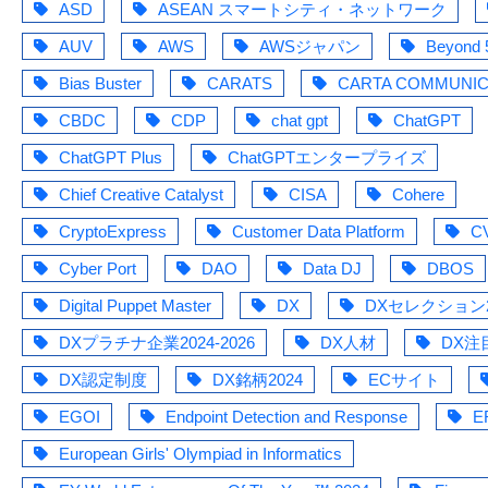
ASD
ASEAN スマートシティ・ネットワーク
AUV
AWS
AWSジャパン
Beyond
Bias Buster
CARATS
CARTA COMMUNIC
CBDC
CDP
chat gpt
ChatGPT
ChatGPT Plus
ChatGPTエンタープライズ
Chief Creative Catalyst
CISA
Cohere
CryptoExpress
Customer Data Platform
C
Cyber Port
DAO
Data DJ
DBOS
Digital Puppet Master
DX
DXセレクション2
DXプラチナ企業2024-2026
DX人材
DX注
DX認定制度
DX銘柄2024
ECサイト
EGOI
Endpoint Detection and Response
E
European Girls' Olympiad in Informatics