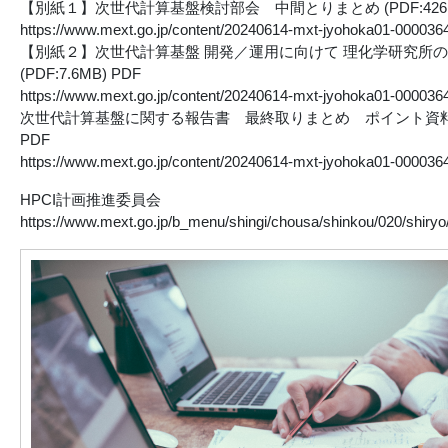
【別紙１】次世代計算基盤検討部会 中間とりまとめ (PDF:426KB
https://www.mext.go.jp/content/20240614-mxt-jyohoka01-000036
【別紙２】次世代計算基盤 開発／運用に向けて 理化学研究所
(PDF:7.6MB) PDF
https://www.mext.go.jp/content/20240614-mxt-jyohoka01-000036
次世代計算基盤に関する報告書 最終取りまとめ ポイント資料 (PD
PDF
https://www.mext.go.jp/content/20240614-mxt-jyohoka01-000036
HPCI計画推進委員会
https://www.mext.go.jp/b_menu/shingi/chousa/shinkou/020/shiry