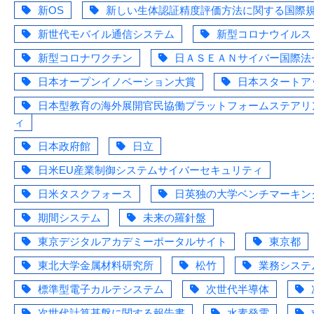
新OS
新しい生体認証精度評価方法に関する国際
新世代モバイル通信システム
新型コロナウイルス
新型コロナワクチン
日ＡＳＥＡＮサイバー国際法
日本オープンイノベーション大賞
日本スタートアッ
日本型教育の海外展開官民協働プラットフォームステアリ
ィ
日本政府館
日立
日米EU産業制御システムサイバーセキュリティ
日米タスクフォース
日英独の大学ベンチマーキング
期間システム
未来の羅針盤
東京デジタルアカデミーポータルサイト
東京都
東北大学金属材料研究所
松竹
業務システ
標準型電子カルテシステム
次世代半導体
次世代計算基盤に関する報告書
水素発電