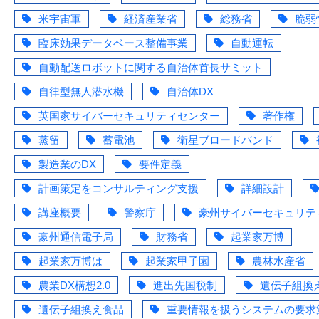
米宇宙軍
経済産業省
総務省
脆弱
臨床効果データベース整備事業
自動運転
自動配送ロボットに関する自治体首長サミット
自律型無人潜水機
自治体DX
英国家サイバーセキュリティセンター
著作権
蒸留
蓄電池
衛星ブロードバンド
製造業のDX
要件定義
計画策定をコンサルティング支援
詳細設計
講座概要
警察庁
豪州サイバーセキュリテ
豪州通信電子局
財務省
起業家万博
起業家万博は
起業家甲子園
農林水産省
農業DX構想2.0
進出先国税制
遺伝子組換
遺伝子組換え食品
重要情報を扱うシステムの要求