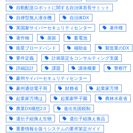
自動配送ロボットに関する自治体首長サミット
自律型無人潜水機
自治体DX
英国家サイバーセキュリティセンター
著作権
著作物
蒸留
蓄電池
衛星ブロードバンド
補助金
製造業のDX
要件定義
計画策定をコンサルティング支援
詳細設計
課題
講座概要
警察庁
豪州サイバーセキュリティセンター
豪州通信電子局
財務省
起業家万博
起業家万博は
起業家甲子園
農林水産省
農業DX構想2.0
進出先国税制
遺伝子組換え生物
遺伝子組換え食品
重要情報を扱うシステムの要求策定ガイド