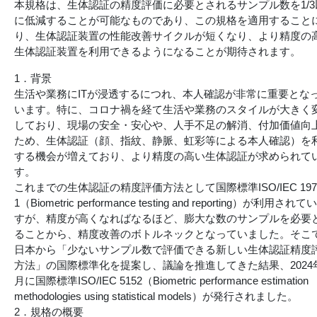
本規格は、生体認証の精度評価に必要とされるサンプル数を1/3
に低減することが可能なものであり、この規格を適用すること
り、生体認証装置の性能改善サイクルが短くなり、より精度の
生体認証装置を利用できるようになることが期待されます。
1．背景
生活や業務にITが浸透するにつれ、本人確認が非常に重要とな
います。特に、コロナ禍を経て生活や業務のスタイルが大きく
しており、現場の安全・安心や、人手不足の解消、付加価値向
ため、生体認証（顔、指紋、静脈、虹彩等による本人確認）を
する機会が増えており、より精度の高い生体認証が求められて
す。
これまでの生体認証の精度評価方法として国際標準ISO/IEC 1979
1（Biometric performance testing and reporting）が利用されて
すが、精度が高くなればなるほど、膨大な数のサンプルを必要
ることから、精度改善のボトルネックとなっていました。そこ
日本から「少ないサンプル数で評価できる新しい生体認証精度
方法」の国際標準化を提案し、議論を推進してきた結果、2024
月に国際標準ISO/IEC 5152（Biometric performance estimation
methodologies using statistical models）が発行されました。
2．規格の概要