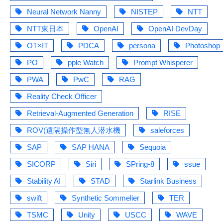
Neural Network Nanny
NISTEP
NTT
NTT東日本
OpenAI
OpenAI DevDay
OT×IT
PDCA
persona
Photoshop
PO
pple Watch
Prompt Whisperer
PWA
PwC
RAG
Reality Check Officer
Retrieval-Augmented Generation
RISE
ROV(遠隔操作型無人潜水機
saleforces
SAP
SAP HANA
Sequoia
SICORP
Siri
SPring-8
ssue
Stability AI
STAD
Starlink Business
swift
Synthetic Sommelier
TER
TSMC
Unity
USCC
WAVE