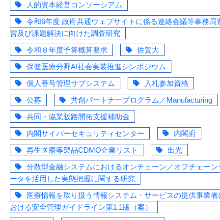
人的資本経営コンソーシアム
令和6年度 政府共通ウェブサイトに係る連絡会議等事務局
営及び課題解決に向けた調査研究
令和８年度予算概算要求
佐賀大
保健医療分野AI社会実装推進シンポジウム
個人番号管理サブシステム
入札参加資格
公募
共創パートナープログラム／Manufacturing
共同・協業販路開拓支援補助金
内閣サイバーセキュリティセンター
内閣府
再生医療等製品CDMO企業リスト
出光
分散型金融システムにおけるオンチェーン／オフチェーン
ータを活用した実態把握に関する研究
医療情報を取り扱う情報システム・サービスの提供事業者
おける安全管理ガイドライン第1.1版（案）