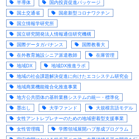
半導体
国内投資促進パッケージ
国土交通省
国産新型コロナワクチン
国立情報学研究所
国立研究開発法人情報通信研究機構
国際データガバナンス
国際教養大
在外教育施設シニア派遣教師
在庫管理
地域DX
地域DX推進ラボ
地域の社会課題解決促進に向けたエコシステム研究会
地域商業機能複合化推進事業
地方公共団体の基幹業務システムの統一・標準化
墨出し
大学ファンド
大規模言語モデル
女性アントレプレナーのための地域密着型支援事業
女性管理職
学際領域展開ハブ形成プログラム