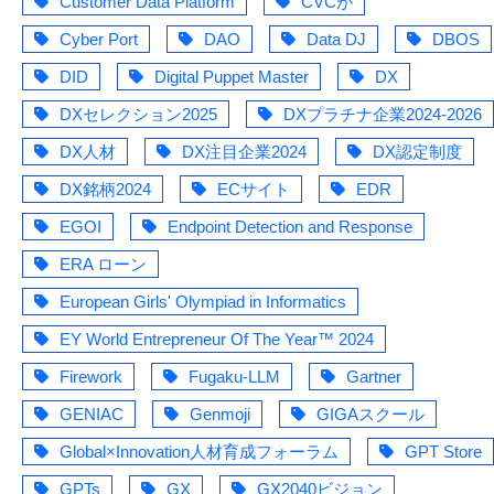
Customer Data Platform
CVCが
Cyber Port
DAO
Data DJ
DBOS
DID
Digital Puppet Master
DX
DXセレクション2025
DXプラチナ企業2024-2026
DX人材
DX注目企業2024
DX認定制度
DX銘柄2024
ECサイト
EDR
EGOI
Endpoint Detection and Response
ERA ローン
European Girls' Olympiad in Informatics
EY World Entrepreneur Of The Year™ 2024
Firework
Fugaku-LLM
Gartner
GENIAC
Genmoji
GIGAスクール
Global×Innovation人材育成フォーラム
GPT Store
GPTs
GX
GX2040ビジョン