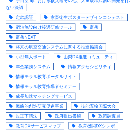
宇宙空間における核兵器その他、大量破壊兵器の開発を行
ない決議
定款認証
家畜衛生ポスターデザインコンテスト
宿泊施設向け接遇研修ツール
富岳
富岳NEXT
将来の航空交通システムに関する推進協議会
小型無人ボート
山梨DX推進コミュニティ
年金業務システム
情報アクセシビリティ
情報モラル教育ポータルサイト
情報モラル教育指導者セミナー
成長加速マッチングサービス
戦略的創造研究促進事業
技能五輪国際大会
改正下請法
政府提出書類
政策調査員
教育DXサービスマップ
教育機関DXシンポ