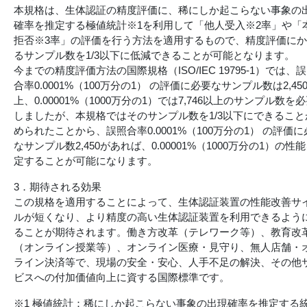
本規格は、生体認証の精度評価に、稀にしか起こらない事象の
確率を推定する極値統計※1を利用して「他人受入※2率」や「
拒否※3率」の評価を行う方法を適用するもので、精度評価に
るサンプル数を1/3以下に低減できることが可能となります。
今までの精度評価方法の国際規格（ISO/IEC 19795-1）では、
合率0.0001%（100万分の1） の評価に必要なサンプル数は2,45
上、0.00001%（1000万分の1）では7,746以上のサンプル数を
しましたが、本規格ではそのサンプル数を1/3以下にできること
められたことから、誤照合率0.0001%（100万分の1） の評価に
なサンプル数2,450があれば、0.00001%（1000万分の1）の性
定することが可能になります。
3．期待される効果
この規格を適用することによって、生体認証装置の性能改善サ
ルが短くなり、より精度の高い生体認証装置を利用できるよう
ることが期待されます。働き方改革（テレワーク等）、教育改
（オンライン授業等）、オンライン医療・見守り、無人店舗・
ライン決済等で、現場の安全・安心、人手不足の解決、その他
ビスへの付加価値向上に資する国際標準です。
※1 極値統計：稀にしか起こらない事象の出現確率を推定する