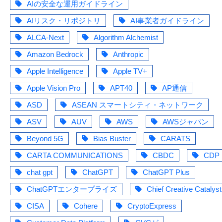
AIの安全な運用ガイドライン
AIリスク・リポジトリ
AI事業者ガイドライン
ALCA-Next
Algorithm Alchemist
Amazon Bedrock
Anthropic
Apple Intelligence
Apple TV+
Apple Vision Pro
APT40
AP通信
ASD
ASEAN スマートシティ・ネットワーク
ASV
AUV
AWS
AWSジャパン
Beyond 5G
Bias Buster
CARATS
CARTA COMMUNICATIONS
CBDC
CDP
chat gpt
ChatGPT
ChatGPT Plus
ChatGPTエンタープライズ
Chief Creative Catalyst
CISA
Cohere
CryptoExpress