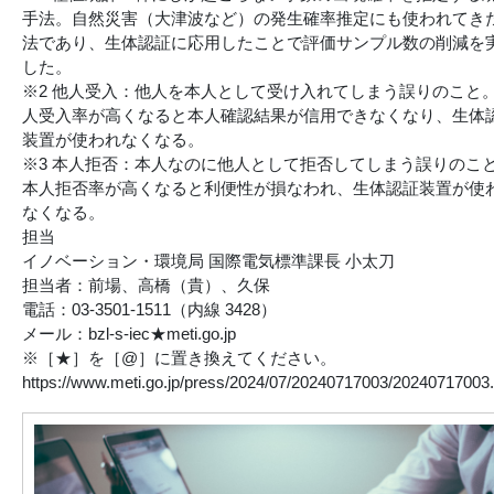
手法。自然災害（大津波など）の発生確率推定にも使われてき
法であり、生体認証に応用したことで評価サンプル数の削減を
した。
※2 他人受入：他人を本人として受け入れてしまう誤りのこと
人受入率が高くなると本人確認結果が信用できなくなり、生体
装置が使われなくなる。
※3 本人拒否：本人なのに他人として拒否してしまう誤りのこ
本人拒否率が高くなると利便性が損なわれ、生体認証装置が使
なくなる。
担当
イノベーション・環境局 国際電気標準課長 小太刀
担当者：前場、高橋（貴）、久保
電話：03-3501-1511（内線 3428）
メール：bzl-s-iec★meti.go.jp
※［★］を［@］に置き換えてください。
https://www.meti.go.jp/press/2024/07/20240717003/20240717003.