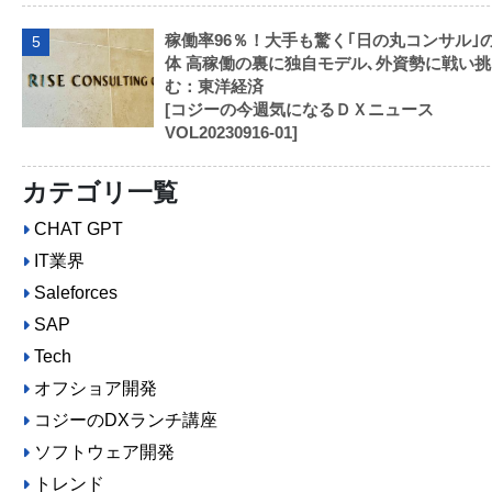
稼働率96％！大手も驚く｢日の丸コンサル｣
5
体 高稼働の裏に独自モデル､外資勢に戦い挑
む：東洋経済
[コジーの今週気になるＤＸニュース
VOL20230916-01]
カテゴリ一覧
CHAT GPT
IT業界
Saleforces
SAP
Tech
オフショア開発
コジーのDXランチ講座
ソフトウェア開発
トレンド