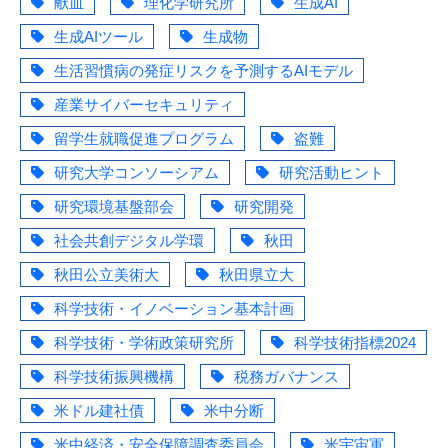
献血
理化学研究所
生成AI
生成AIツール
生成物
生活習慣病の発症リスクを予測するAIモデル
産業サイバーセキュリティ
留学生就職促進プログラム
盗難
研究大学コンソーシアム
研究活動ヒント
研究環境基盤部会
研究開発
社会共創デジタル学環
秋田
秋田公立美術大
秋田県立大
科学技術・イノベーション基本計画
科学技術・学術政策研究所
科学技術指標2024
科学技術振興機構
税務ガバナンス
米ドル建社債
米中分断
米中経済・安全保障調査委員会
米宇宙軍