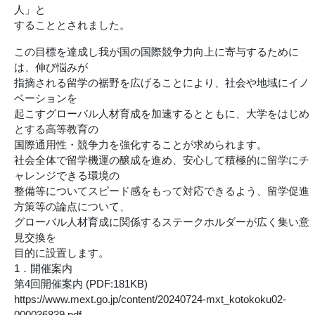
人」と
することとされました。
この目標を達成し我が国の国際競争力向上に寄与するために
は、伸び悩みが
指摘される留学の裾野を広げることにより、社会や地域にイノ
ベーションを
起こすグローバル人材育成を加速するとともに、大学をはじめ
とする高等教育の
国際通用性・競争力を強化することが求められます。
社会全体で留学機運の醸成を進め、安心して積極的に留学にチ
ャレンジできる環境の
整備等についてスピード感をもって対応できるよう、留学促進
方策等の論点について、
グローバル人材育成に関係するステークホルダーが広く集い意
見交換を
目的に設置します。
1．開催案内
第4回開催案内 (PDF:181KB)
https://www.mext.go.jp/content/20240724-mxt_kotokoku02-
000036839.pdf