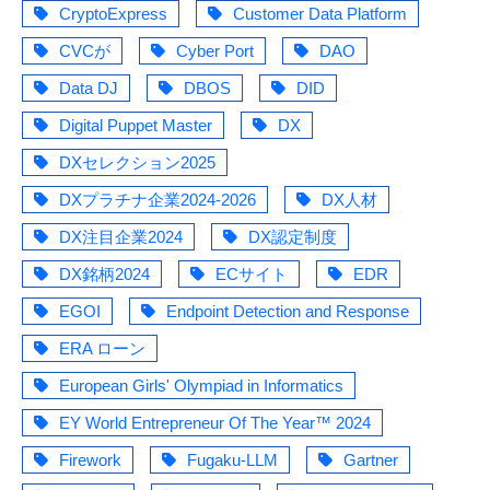
CryptoExpress
Customer Data Platform
CVCが
Cyber Port
DAO
Data DJ
DBOS
DID
Digital Puppet Master
DX
DXセレクション2025
DXプラチナ企業2024-2026
DX人材
DX注目企業2024
DX認定制度
DX銘柄2024
ECサイト
EDR
EGOI
Endpoint Detection and Response
ERA ローン
European Girls' Olympiad in Informatics
EY World Entrepreneur Of The Year™ 2024
Firework
Fugaku-LLM
Gartner