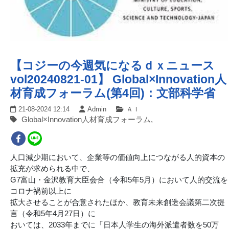
【コジーの今週気になるｄｘニュース
vol20240821-01】 Global×Innovation人
材育成フォーラム(第4回)：文部科学省
21-08-2024 12:14
Admin
ＡＩ
Global×Innovation人材育成フォーラム,
人口減少期において、企業等の価値向上につながる人的資本の
拡充が求められる中で、
G7富山・金沢教育大臣会合（令和5年5月）において人的交流を
コロナ禍前以上に
拡大させることが合意されたほか、教育未来創造会議第二次提
言（令和5年4月27日）に
おいては、2033年までに「日本人学生の海外派遣者数を50万