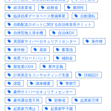
経済産業省
総務省
脆弱性
臨床効果データベース整備事業
自動運転
自動配送ロボットに関する自治体首長サミット
自律型無人潜水機
自治体DX
英国家サイバーセキュリティセンター
著作権
著作物
蒸留
蓄電池
衛星ブロードバンド
補助金
製造業のDX
要件定義
計画策定をコンサルティング支援
詳細設計
課題
講座概要
警察庁
豪州サイバーセキュリティセンター
豪州通信電子局
財務省
起業家万博
起業家万博は
起業家甲子園