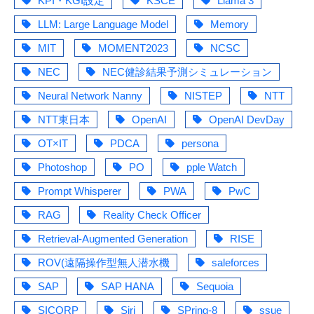
KPI・KGI設定
KSCE
Llama 3
LLM: Large Language Model
Memory
MIT
MOMENT2023
NCSC
NEC
NEC健診結果予測シミュレーション
Neural Network Nanny
NISTEP
NTT
NTT東日本
OpenAI
OpenAI DevDay
OT×IT
PDCA
persona
Photoshop
PO
pple Watch
Prompt Whisperer
PWA
PwC
RAG
Reality Check Officer
Retrieval-Augmented Generation
RISE
ROV(遠隔操作型無人潜水機
saleforces
SAP
SAP HANA
Sequoia
SICORP
Siri
SPring-8
ssue