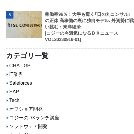
稼働率96％！大手も驚く｢日の丸コンサル｣
5
の正体 高稼働の裏に独自モデル､外資勢に戦
い挑む：東洋経済
[コジーの今週気になるＤＸニュース
VOL20230916-01]
カテゴリ一覧
CHAT GPT
IT業界
Saleforces
SAP
Tech
オフショア開発
コジーのDXランチ講座
ソフトウェア開発