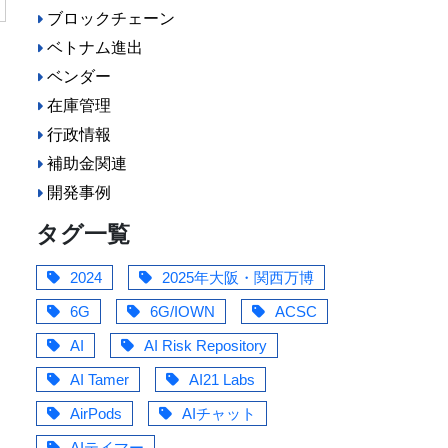
ブロックチェーン
ベトナム進出
ベンダー
在庫管理
行政情報
補助金関連
開発事例
タグ一覧
2024
2025年大阪・関西万博
6G
6G/IOWN
ACSC
AI
AI Risk Repository
AI Tamer
AI21 Labs
AirPods
AIチャット
AIテイマー