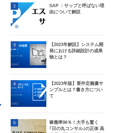
SAP ：サップと呼ばない理
2
由について解説
【2023年解説】システム開
3
発における詳細設計の成果
物とは？
【2023年版】要件定義書サ
4
ンプルとは？書き方につい
て
ア
稼働率96％！大手も驚く
5
｢日の丸コンサル｣の正体 高