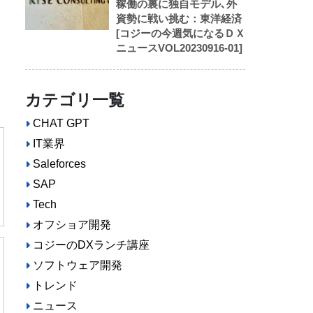
稼働の裏に独自モデル､外
資勢に戦い挑む：東洋経済
[コジーの今週気になるＤＸ
ニュースVOL20230916-01]
ケ
カテゴリ一覧
CHAT GPT
IT業界
Saleforces
SAP
Tech
オフショア開発
コジーのDXランチ講座
ソフトウェア開発
トレンド
ニュース