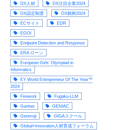
DX人材
DX注目企業2024
DX認定制度
DX銘柄2024
ECサイト
EDR
EGOI
Endpoint Detection and Response
ERA ローン
European Girls' Olympiad in
Informatics
EY World Entrepreneur Of The Year™
2024
Firework
Fugaku-LLM
Gartner
GENIAC
Genmoji
GIGAスクール
Global×Innovation人材育成フォーラム