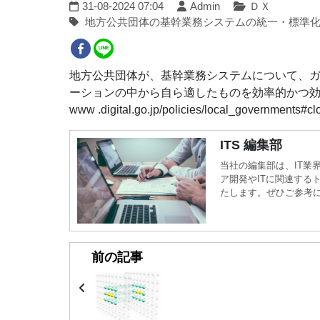
31-08-2024 07:04
Admin
ＤＸ
地方公共団体の基幹業務システムの統一・標準化
地方公共団体が、基幹業務システムについて、
ーションの中から自ら適したものを効率的かつ効果的
www .digital.go.jp/policies/local_governments#c
ITS 編集部
当社の編集部は、IT業
ア開発やITに関連する
たします。ぜひご参考
前の記事