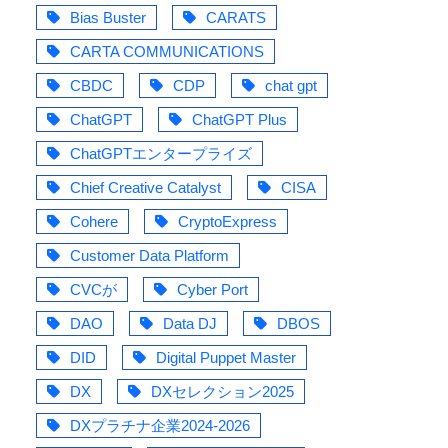
Bias Buster
CARATS
CARTA COMMUNICATIONS
CBDC
CDP
chat gpt
ChatGPT
ChatGPT Plus
ChatGPTエンタープライズ
Chief Creative Catalyst
CISA
Cohere
CryptoExpress
Customer Data Platform
CVCが
Cyber Port
DAO
Data DJ
DBOS
DID
Digital Puppet Master
DX
DXセレクション2025
DXプラチナ企業2024-2026