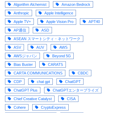
Algorithm Alchemist
Amazon Bedrock
Anthropic
Apple Intelligence
Apple TV+
Apple Vision Pro
APT40
AP通信
ASD
ASEAN スマートシティ・ネットワーク
ASV
AUV
AWS
AWSジャパン
Beyond 5G
Bias Buster
CARATS
CARTA COMMUNICATIONS
CBDC
CDP
chat gpt
ChatGPT
ChatGPT Plus
ChatGPTエンタープライズ
Chief Creative Catalyst
CISA
Cohere
CryptoExpress