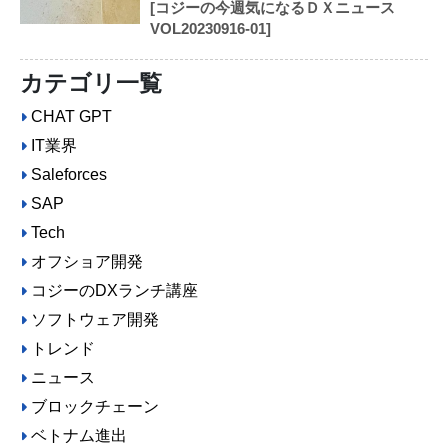
[コジーの今週気になるＤＸニュース
VOL20230916-01]
カテゴリ一覧
CHAT GPT
IT業界
Saleforces
SAP
Tech
オフショア開発
コジーのDXランチ講座
ソフトウェア開発
トレンド
ニュース
ブロックチェーン
ベトナム進出