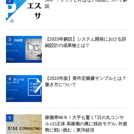
2
説
【2023年解説】システム開発における詳
3
細設計の成果物とは？
【2023年版】要件定義書サンプルとは？
4
書き方について
稼働率96％！大手も驚く｢日の丸コンサ
5
ル｣の正体 高稼働の裏に独自モデル､外資
勢に戦い挑む：東洋経済