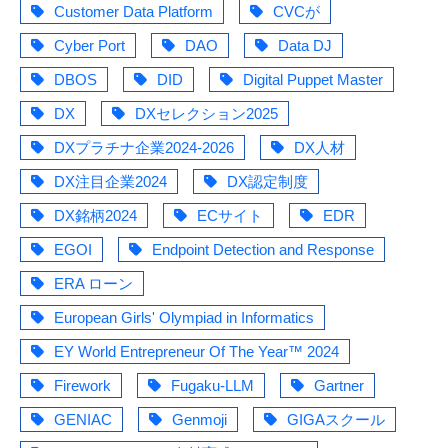
Customer Data Platform
CVCが
Cyber Port
DAO
Data DJ
DBOS
DID
Digital Puppet Master
DX
DXセレクション2025
DXプラチナ企業2024-2026
DX人材
DX注目企業2024
DX認定制度
DX銘柄2024
ECサイト
EDR
EGOI
Endpoint Detection and Response
ERA ローン
European Girls' Olympiad in Informatics
EY World Entrepreneur Of The Year™ 2024
Firework
Fugaku-LLM
Gartner
GENIAC
Genmoji
GIGAスクール