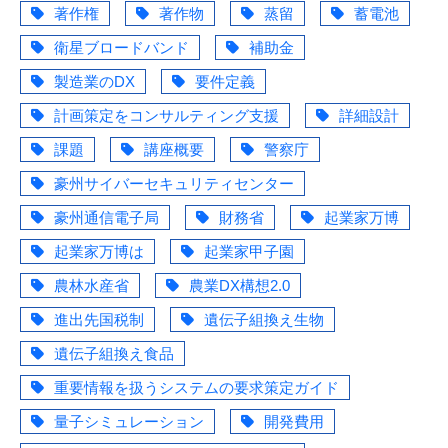
著作権
著作物
蒸留
蓄電池
衛星ブロードバンド
補助金
製造業のDX
要件定義
計画策定をコンサルティング支援
詳細設計
課題
講座概要
警察庁
豪州サイバーセキュリティセンター
豪州通信電子局
財務省
起業家万博
起業家万博は
起業家甲子園
農林水産省
農業DX構想2.0
進出先国税制
遺伝子組換え生物
遺伝子組換え食品
重要情報を扱うシステムの要求策定ガイド
量子シミュレーション
開発費用