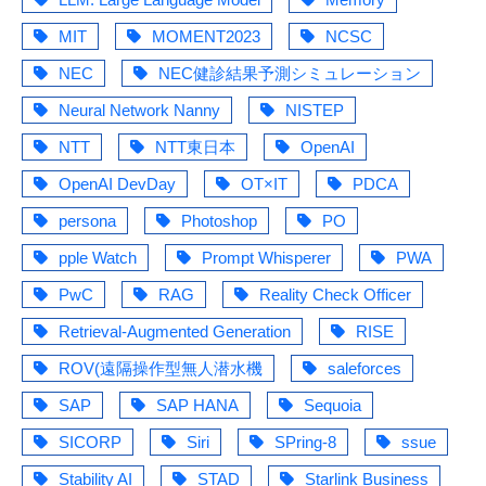
MIT
MOMENT2023
NCSC
NEC
NEC健診結果予測シミュレーション
Neural Network Nanny
NISTEP
NTT
NTT東日本
OpenAI
OpenAI DevDay
OT×IT
PDCA
persona
Photoshop
PO
pple Watch
Prompt Whisperer
PWA
PwC
RAG
Reality Check Officer
Retrieval-Augmented Generation
RISE
ROV(遠隔操作型無人潜水機
saleforces
SAP
SAP HANA
Sequoia
SICORP
Siri
SPring-8
ssue
Stability AI
STAD
Starlink Business