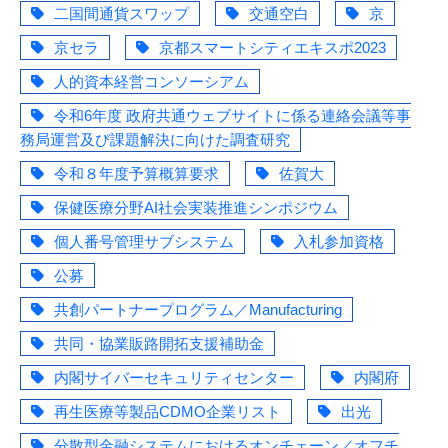
二国間通貨スワップ
交通空白
京
京セラ
京都スマートシティエキスポ2023
人的資本経営コンソーシアム
令和6年度 政府共通ウェブサイトに係る連絡会議等事
務局運営及び課題解決に向けた調査研究
令和８年度予算概算要求
佐賀大
保健医療分野AI社会実装推進シンポジウム
個人番号管理サブシステム
入札参加資格
公募
共創パートナープログラム／Manufacturing
共同・協業販路開拓支援補助金
内閣サイバーセキュリティセンター
内閣府
再生医療等製品CDMO企業リスト
出光
分散型金融システムにおけるオンチェーン／オフチ