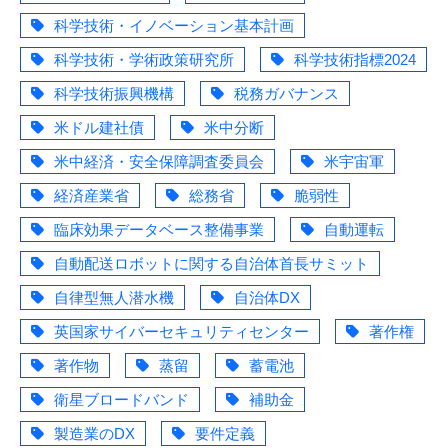
科学技術・イノベーション基本計画
科学技術・学術政策研究所
科学技術指標2024
科学技術振興機構
税務ガバナンス
米ドル建社債
米中分断
米中経済・安全保障調査委員会
米宇宙軍
経済産業省
総務省
脆弱性
臨床効果データベース整備事業
自動運転
自動配送ロボットに関する自治体首長サミット
自律型無人潜水機
自治体DX
英国家サイバーセキュリティセンター
著作権
著作物
蒸留
蓄電池
衛星ブロードバンド
補助金
製造業のDX
要件定義