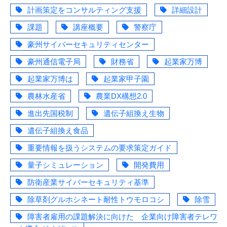
計画策定をコンサルティング支援
詳細設計
課題
講座概要
警察庁
豪州サイバーセキュリティセンター
豪州通信電子局
財務省
起業家万博
起業家万博は
起業家甲子園
農林水産省
農業DX構想2.0
進出先国税制
遺伝子組換え生物
遺伝子組換え食品
重要情報を扱うシステムの要求策定ガイド
量子シミュレーション
開発費用
防衛産業サイバーセキュリティ基準
除草剤グルホシネート耐性トウモロコシ
除雪
障害者雇用の課題解決に向けた 企業向け障害者テレワ