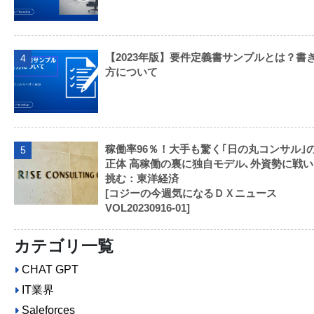
【2023年版】要件定義書サンプルとは？書
4
方について
稼働率96％！大手も驚く｢日の丸コンサル｣
5
正体 高稼働の裏に独自モデル､外資勢に戦い
挑む：東洋経済
[コジーの今週気になるＤＸニュース
VOL20230916-01]
カテゴリ一覧
CHAT GPT
IT業界
Saleforces