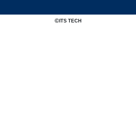
©️
ITS TECH