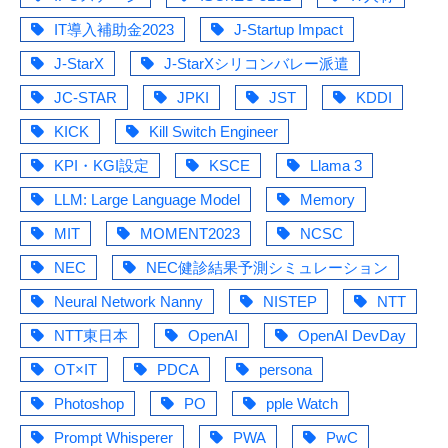
IT導入補助金2023
J-Startup Impact
J-StarX
J-StarXシリコンバレー派遣
JC-STAR
JPKI
JST
KDDI
KICK
Kill Switch Engineer
KPI・KGI設定
KSCE
Llama 3
LLM: Large Language Model
Memory
MIT
MOMENT2023
NCSC
NEC
NEC健診結果予測シミュレーション
Neural Network Nanny
NISTEP
NTT
NTT東日本
OpenAI
OpenAI DevDay
OT×IT
PDCA
persona
Photoshop
PO
pple Watch
Prompt Whisperer
PWA
PwC