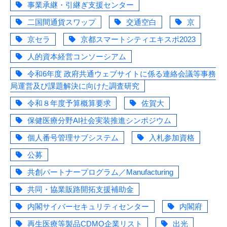
事業承継・引継ぎ支援センター
二国間通貨スワップ
交通空白
京
京セラ
京都スマートシティエキスポ2023
人的資本経営コンソーシアム
令和6年度 政府共通ウェブサイトに係る連絡会議等事務
局運営及び課題解決に向けた調査研究
令和８年度予算概算要求
佐賀大
保健医療分野AI社会実装推進シンポジウム
個人番号管理サブシステム
入札参加資格
公募
共創パートナープログラム／Manufacturing
共同・協業販路開拓支援補助金
内閣サイバーセキュリティセンター
内閣府
再生医療等製品CDMO企業リスト
出光