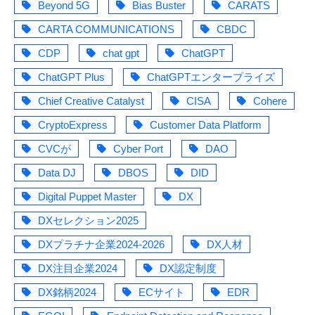
Beyond 5G
Bias Buster
CARATS
CARTA COMMUNICATIONS
CBDC
CDP
chat gpt
ChatGPT
ChatGPT Plus
ChatGPTエンタープライズ
Chief Creative Catalyst
CISA
Cohere
CryptoExpress
Customer Data Platform
CVCが
Cyber Port
DAO
Data DJ
DBOS
DID
Digital Puppet Master
DX
DXセレクション2025
DXプラチナ企業2024-2026
DX人材
DX注目企業2024
DX認定制度
DX銘柄2024
ECサイト
EDR