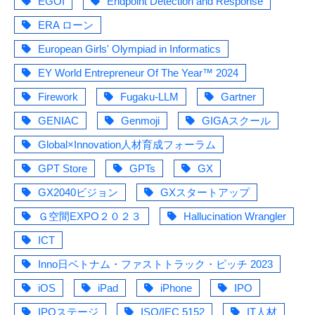
EGOI
Endpoint Detection and Response
ERA ローン
European Girls' Olympiad in Informatics
EY World Entrepreneur Of The Year™ 2024
Firework
Fugaku-LLM
Gartner
GENIAC
Genmoji
GIGAスクール
Global×Innovation人材育成フォーラム
GPT Store
GPTs
GX
GX2040ビジョン
GXスタートアップ
Ｇ空間EXPO２０２３
Hallucination Wrangler
ICT
Inno日ベトナム・ファストトラック・ピッチ 2023
iOS
iPad
iPhone
IPO
IPOステージ
ISO/IEC 5152
IT人材