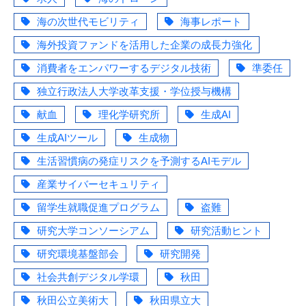
海の次世代モビリティ
海事レポート
海外投資ファンドを活用した企業の成長力強化
消費者をエンパワーするデジタル技術
準委任
独立行政法人大学改革支援・学位授与機構
献血
理化学研究所
生成AI
生成AIツール
生成物
生活習慣病の発症リスクを予測するAIモデル
産業サイバーセキュリティ
留学生就職促進プログラム
盗難
研究大学コンソーシアム
研究活動ヒント
研究環境基盤部会
研究開発
社会共創デジタル学環
秋田
秋田公立美術大
秋田県立大