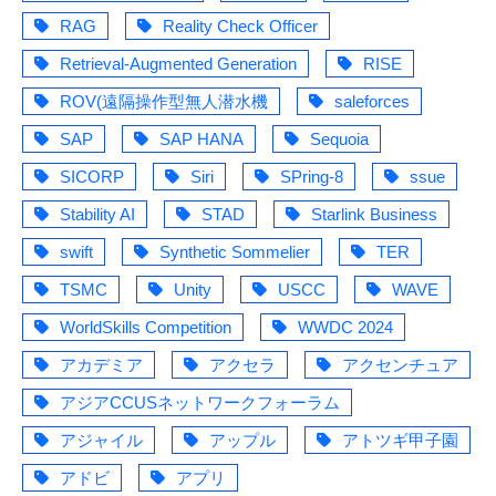
RAG
Reality Check Officer
Retrieval-Augmented Generation
RISE
ROV(遠隔操作型無人潜水機
saleforces
SAP
SAP HANA
Sequoia
SICORP
Siri
SPring-8
ssue
Stability AI
STAD
Starlink Business
swift
Synthetic Sommelier
TER
TSMC
Unity
USCC
WAVE
WorldSkills Competition
WWDC 2024
アカデミア
アクセラ
アクセンチュア
アジアCCUSネットワークフォーラム
アジャイル
アップル
アトツギ甲子園
アドビ
アプリ