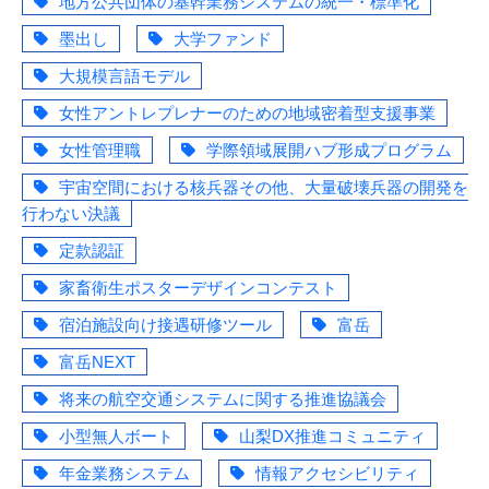
地方公共団体の基幹業務システムの統一・標準化
墨出し
大学ファンド
大規模言語モデル
女性アントレプレナーのための地域密着型支援事業
女性管理職
学際領域展開ハブ形成プログラム
宇宙空間における核兵器その他、大量破壊兵器の開発を
行わない決議
定款認証
家畜衛生ポスターデザインコンテスト
宿泊施設向け接遇研修ツール
富岳
富岳NEXT
将来の航空交通システムに関する推進協議会
小型無人ボート
山梨DX推進コミュニティ
年金業務システム
情報アクセシビリティ