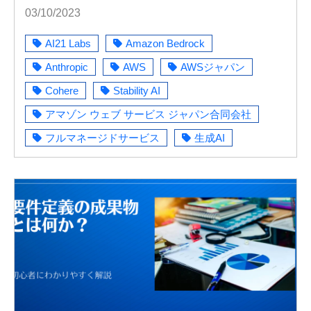
[コジーの今週気になるＤＸニュース
03/10/2023
VOL20231004-01]
AI21 Labs
Amazon Bedrock
Anthropic
AWS
AWSジャパン
Cohere
Stability AI
アマゾン ウェブ サービス ジャパン合同会社
フルマネージドサービス
生成AI