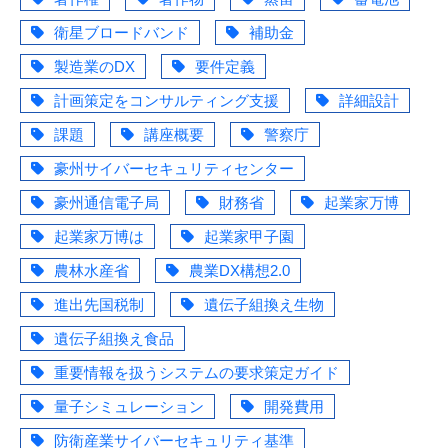
衛星ブロードバンド
補助金
製造業のDX
要件定義
計画策定をコンサルティング支援
詳細設計
課題
講座概要
警察庁
豪州サイバーセキュリティセンター
豪州通信電子局
財務省
起業家万博
起業家万博は
起業家甲子園
農林水産省
農業DX構想2.0
進出先国税制
遺伝子組換え生物
遺伝子組換え食品
重要情報を扱うシステムの要求策定ガイド
量子シミュレーション
開発費用
防衛産業サイバーセキュリティ基準