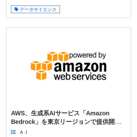
VOL20231004-02]
データサイエンス
AWS、生成系AIサービス「Amazon
Bedrock」を東京リージョンで提供開
始：クラウド Watch
ＡＩ