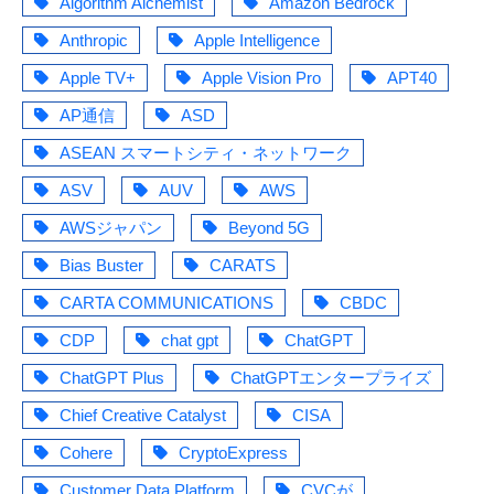
Algorithm Alchemist
Amazon Bedrock
Anthropic
Apple Intelligence
Apple TV+
Apple Vision Pro
APT40
AP通信
ASD
ASEAN スマートシティ・ネットワーク
ASV
AUV
AWS
AWSジャパン
Beyond 5G
Bias Buster
CARATS
CARTA COMMUNICATIONS
CBDC
CDP
chat gpt
ChatGPT
ChatGPT Plus
ChatGPTエンタープライズ
Chief Creative Catalyst
CISA
Cohere
CryptoExpress
Customer Data Platform
CVCが