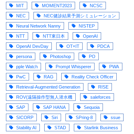
MIT
MOMENT2023
NCSC
NEC
NEC健診結果予測シミュレーション
Neural Network Nanny
NISTEP
NTT
NTT東日本
OpenAI
OpenAI DevDay
OT×IT
PDCA
persona
Photoshop
PO
pple Watch
Prompt Whisperer
PWA
PwC
RAG
Reality Check Officer
Retrieval-Augmented Generation
RISE
ROV(遠隔操作型無人潜水機
saleforces
SAP
SAP HANA
Sequoia
SICORP
Siri
SPring-8
ssue
Stability AI
STAD
Starlink Business