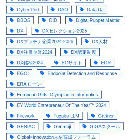
Cyber Port
DAO
Data DJ
DBOS
DID
Digital Puppet Master
DX
DXセレクション2025
DXプラチナ企業2024-2026
DX人材
DX注目企業2024
DX認定制度
DX銘柄2024
ECサイト
EDR
EGOI
Endpoint Detection and Response
ERA ローン
European Girls' Olympiad in Informatics
EY World Entrepreneur Of The Year™ 2024
Firework
Fugaku-LLM
Gartner
GENIAC
Genmoji
GIGAスクール
Global×Innovation人材育成フォーラム