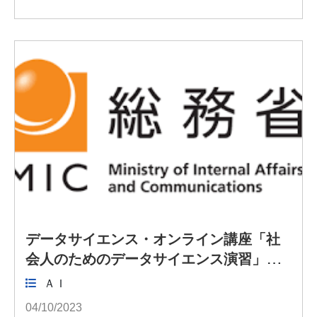
データサイエンス・オンライン講座「社
会人のためのデータサイエンス演習」の
開講中
ＡＩ
[コジーの今週気になるＤＸニュース
04/10/2023