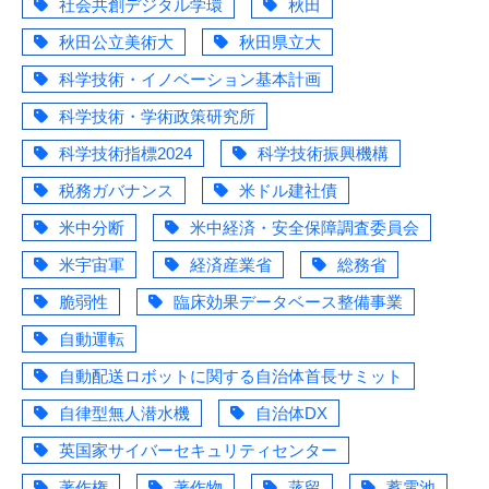
社会共創デジタル学環
秋田
秋田公立美術大
秋田県立大
科学技術・イノベーション基本計画
科学技術・学術政策研究所
科学技術指標2024
科学技術振興機構
税務ガバナンス
米ドル建社債
米中分断
米中経済・安全保障調査委員会
米宇宙軍
経済産業省
総務省
脆弱性
臨床効果データベース整備事業
自動運転
自動配送ロボットに関する自治体首長サミット
自律型無人潜水機
自治体DX
英国家サイバーセキュリティセンター
著作権
著作物
蒸留
蓄電池