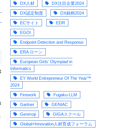
DX人材
DX注目企業2024
DX認定制度
DX銘柄2024
ECサイト
EDR
、
EGOI
Endpoint Detection and Response
ERA ローン
European Girls' Olympiad in
Informatics
は
EY World Entrepreneur Of The Year™
2024
ン
Firework
Fugaku-LLM
ロ
Gartner
GENIAC
Genmoji
GIGAスクール
セ
る
Global×Innovation人材育成フォーラム