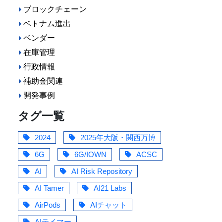
ブロックチェーン
ベトナム進出
ベンダー
在庫管理
行政情報
補助金関連
開発事例
タグ一覧
2024
2025年大阪・関西万博
6G
6G/IOWN
ACSC
AI
AI Risk Repository
AI Tamer
AI21 Labs
AirPods
AIチャット
AIテイマー