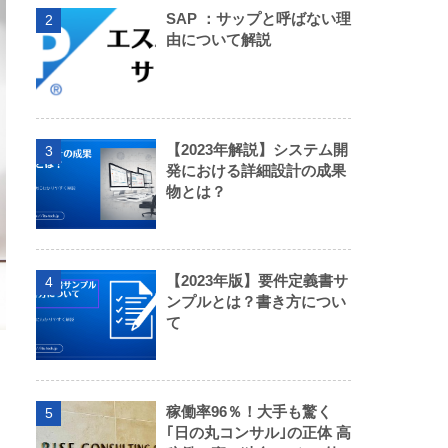
SAP ：サップと呼ばない理
2
由について解説
【2023年解説】システム開
3
発における詳細設計の成果
物とは？
【2023年版】要件定義書サ
4
ンプルとは？書き方につい
て
稼働率96％！大手も驚く
5
｢日の丸コンサル｣の正体 高