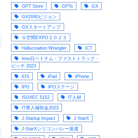
GPT Store
GPTs
GX
GX2040ビジョン
GXスタートアップ
Ｇ空間EXPO２０２３
Hallucination Wrangler
ICT
Inno日ベトナム・ファストトラック・
ピッチ 2023
iOS
iPad
iPhone
が
IPO
IPOステージ
ISO/IEC 5152
IT人材
IT導入補助金2023
J-Startup Impact
J-StarX
J-StarXシリコンバレー派遣