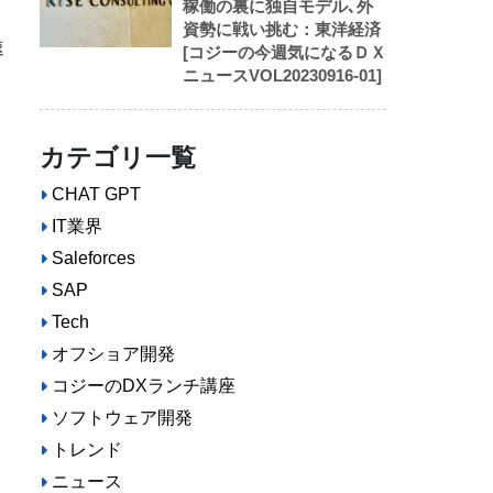
稼働の裏に独自モデル､外
資勢に戦い挑む：東洋経済
速
[コジーの今週気になるＤＸ
ニュースVOL20230916-01]
カテゴリ一覧
CHAT GPT
IT業界
Saleforces
SAP
Tech
オフショア開発
コジーのDXランチ講座
ソフトウェア開発
トレンド
ニュース