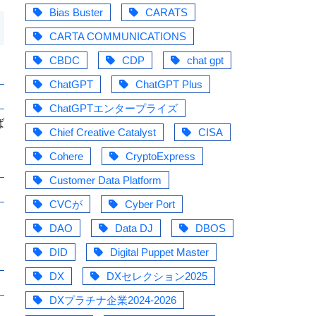
Bias Buster
CARATS
CARTA COMMUNICATIONS
CBDC
CDP
chat gpt
ChatGPT
ChatGPT Plus
ChatGPTエンタープライズ
ば
Chief Creative Catalyst
CISA
Cohere
CryptoExpress
Customer Data Platform
CVCが
Cyber Port
DAO
Data DJ
DBOS
DID
Digital Puppet Master
DX
DXセレクション2025
DXプラチナ企業2024-2026