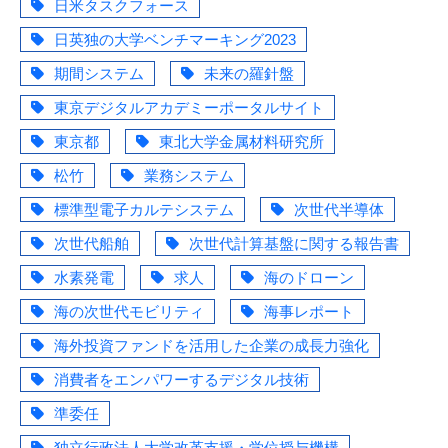
日米タスクフォース
日英独の大学ベンチマーキング2023
期間システム
未来の羅針盤
東京デジタルアカデミーポータルサイト
東京都
東北大学金属材料研究所
松竹
業務システム
標準型電子カルテシステム
次世代半導体
次世代船舶
次世代計算基盤に関する報告書
水素発電
求人
海のドローン
海の次世代モビリティ
海事レポート
海外投資ファンドを活用した企業の成長力強化
消費者をエンパワーするデジタル技術
準委任
独立行政法人大学改革支援・学位授与機構