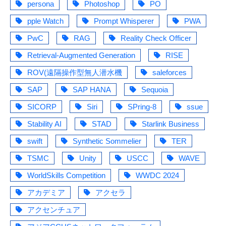
persona
Photoshop
PO
pple Watch
Prompt Whisperer
PWA
PwC
RAG
Reality Check Officer
Retrieval-Augmented Generation
RISE
ROV(遠隔操作型無人潜水機
saleforces
SAP
SAP HANA
Sequoia
SICORP
Siri
SPring-8
ssue
Stability AI
STAD
Starlink Business
swift
Synthetic Sommelier
TER
TSMC
Unity
USCC
WAVE
WorldSkills Competition
WWDC 2024
アカデミア
アクセラ
アクセンチュア