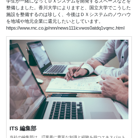
学生が一緒になってＤＸシステムを開発するスペースなどを
整備しました。香川大学によりますと、国立大学でこうした
施設を整備するのは珍しく、今後はＤＸシステムのノウハウ
を地域や地元企業に還元したいとしています。
https://www.rnc.co.jp/nnn/news111icvwos0atdq1vqmc.html
ITS 編集部
当社の編集部は、IT業界に豊富な知識と経験を持つエキスパート