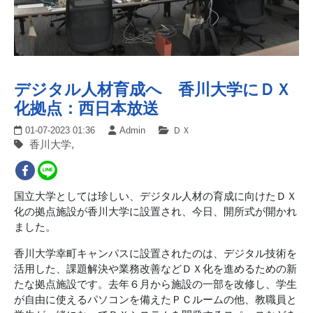
デジタル人材育成へ 香川大学にＤＸ
化拠点：西日本放送
01-07-2023 01:36
Admin
ＤＸ
香川大学,
国立大学としては珍しい、デジタル人材の育成に向けたＤＸ
化の拠点施設が香川大学に設置され、今日、開所式が開かれ
ました。
香川大学幸町キャンパスに設置されたのは、デジタル技術を
活用した、課題解決や業務改善などＤＸ化を進めるための新
たな拠点施設です。去年６月から施設の一部を改修し、学生
が自由に使えるパソコンを備えたＰＣルームの他、教職員と