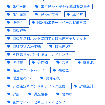
米中分断
米中経済・安全保障調査委員会
米宇宙軍
経済産業省
総務省
脆弱性
臨床効果データベース整備事業
自動運転
自動配送ロボットに関する自治体首長サミット
自律型無人潜水機
自治体DX
英国家サイバーセキュリティセンター
著作権
著作物
蒸留
蓄電池
衛星ブロードバンド
補助金
製造業のDX
要件定義
計画策定をコンサルティング支援
詳細設計
課題
講座概要
警察庁
豪州サイバーセキュリティセンター