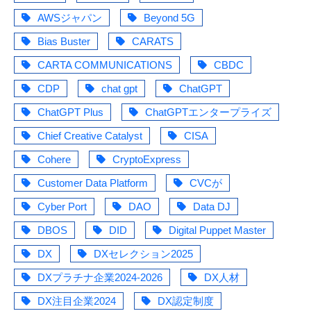
AWSジャパン
Beyond 5G
Bias Buster
CARATS
CARTA COMMUNICATIONS
CBDC
CDP
chat gpt
ChatGPT
ChatGPT Plus
ChatGPTエンタープライズ
Chief Creative Catalyst
CISA
Cohere
CryptoExpress
Customer Data Platform
CVCが
Cyber Port
DAO
Data DJ
DBOS
DID
Digital Puppet Master
DX
DXセレクション2025
DXプラチナ企業2024-2026
DX人材
DX注目企業2024
DX認定制度