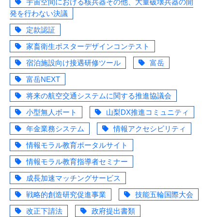
宇宙空間における核兵器その他、大量破壊兵器の開
発を行わない決議
定款認証
家畜衛生ポスターデザインコンテスト
宿泊施設向け接遇研修ツール
富岳
富岳NEXT
将来の航空交通システムに関する推進協議会
小型無人ボート
山梨DX推進コミュニティ
年金業務システム
情報アクセシビリティ
情報モラル教育ポータルサイト
情報モラル教育指導者セミナー
成長加速マッチングサービス
戦略的創造研究促進事業
技能五輪国際大会
改正下請法
政府提出書類