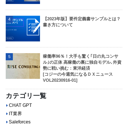
【2023年版】要件定義書サンプルとは？
4
書き方について
稼働率96％！大手も驚く｢日の丸コンサ
5
ル｣の正体 高稼働の裏に独自モデル､外資
勢に戦い挑む：東洋経済
[コジーの今週気になるＤＸニュース
VOL20230916-01]
カテゴリ一覧
CHAT GPT
IT業界
Saleforces