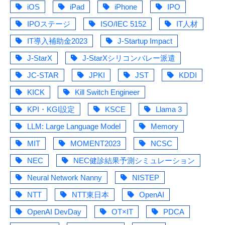
iOS
iPad
iPhone
IPO
IPOステージ
ISO/IEC 5152
IT人材
IT導入補助金2023
J-Startup Impact
J-StarX
J-StarXシリコンバレー派遣
JC-STAR
JPKI
JST
KDDI
KICK
Kill Switch Engineer
KPI・KGI設定
KSCE
Llama 3
LLM: Large Language Model
Memory
MIT
MOMENT2023
NCSC
NEC
NEC健診結果予測シミュレーション
Neural Network Nanny
NISTEP
NTT
NTT東日本
OpenAI
OpenAI DevDay
OT×IT
PDCA