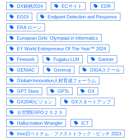
DX銘柄2024
ECサイト
EDR
EGOI
Endpoint Detection and Response
ERA ローン
European Girls' Olympiad in Informatics
EY World Entrepreneur Of The Year™ 2024
Firework
Fugaku-LLM
Gartner
GENIAC
Genmoji
GIGAスクール
Global×Innovation人材育成フォーラム
GPT Store
GPTs
GX
GX2040ビジョン
GXスタートアップ
Ｇ空間EXPO２０２３
Hallucination Wrangler
ICT
Inno日ベトナム・ファストトラック・ピッチ 2023