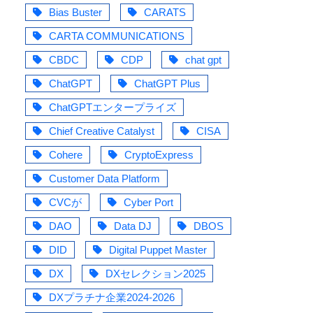
Bias Buster
CARATS
CARTA COMMUNICATIONS
CBDC
CDP
chat gpt
ChatGPT
ChatGPT Plus
ChatGPTエンタープライズ
に
Chief Creative Catalyst
CISA
Cohere
CryptoExpress
ン
Customer Data Platform
を
CVCが
Cyber Port
部
DAO
Data DJ
DBOS
DID
Digital Puppet Master
DX
DXセレクション2025
DXプラチナ企業2024-2026