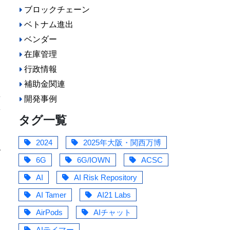
ブロックチェーン
ベトナム進出
ベンダー
に
在庫管理
行政情報
補助金関連
事
開発事例
集
タグ一覧
2024
2025年大阪・関西万博
ダ
6G
6G/IOWN
ACSC
AI
AI Risk Repository
AI Tamer
AI21 Labs
AirPods
AIチャット
AIテイマー