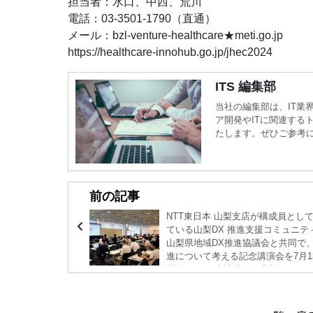
担当者：水口、中西、荒川
電話：03-3501-1790（直通）
メール：bzl-venture-healthcare★meti.go.jp
https://healthcare-innohub.go.jp/jhec2024
ITS 編集部
当社の編集部は、IT業
ア開発やITに関連する
たします。ぜひご参考
前の記事
NTT東日本 山梨支店が構成員とし
ている山梨DX 推進支援コミュニテ
山梨県地域DX推進協議会と共同で、
進について考える記念講演会を7月1
開催した。 本講演会で実施されたNTT DX
パートナー代表取締役の長谷部豊氏
記念講演や、パネルディスカッショ
ようを紹介していく。 ■従業員と顧客の体