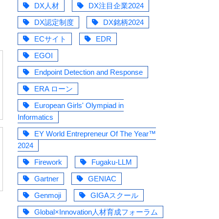
DX人材
DX注目企業2024
DX認定制度
DX銘柄2024
ECサイト
EDR
EGOI
Endpoint Detection and Response
ERA ローン
European Girls' Olympiad in
Informatics
EY World Entrepreneur Of The Year™
2024
Firework
Fugaku-LLM
Gartner
GENIAC
Genmoji
GIGAスクール
Global×Innovation人材育成フォーラム