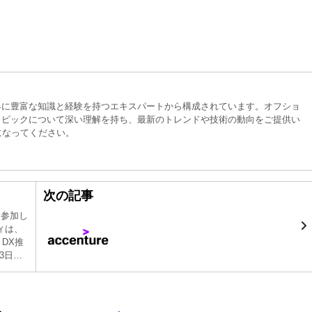
界に豊富な知識と経験を持つエキスパートから構成されています。オフショ
トピックについて深い理解を持ち、最新のトレンドや技術の動向をご提供い
になってください。
次の記事
て参加し
ィは、
DX推
3日に
による
ンのも