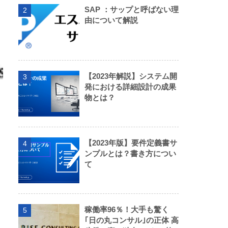
SAP ：サップと呼ばない理
2
由について解説
【2023年解説】システム開
3
発における詳細設計の成果
物とは？
【2023年版】要件定義書サ
4
ンプルとは？書き方につい
て
稼働率96％！大手も驚く
5
｢日の丸コンサル｣の正体 高