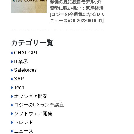
稼働の裏に独自モデル､外
資勢に戦い挑む：東洋経済
[コジーの今週気になるＤＸ
ニュースVOL20230916-01]
ネ
カテゴリ一覧
CHAT GPT
IT業界
Saleforces
SAP
Tech
オフショア開発
コジーのDXランチ講座
ソフトウェア開発
トレンド
ニュース