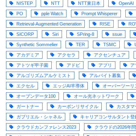
NISTEP
NTT
NTT東日本
OpenAI
PO
pple Watch
Prompt Whisperer
Retrieval-Augmented Generation
RISE
R
SICORP
Siri
SPring-8
ssue
Synthetic Sommelier
TER
TSMC
アカデミア
アクセラ
アクセンチュア
アトツギ甲子園
アドビ
アプリ
ア
アルゴリズムアルケミスト
アルバイト募集
エクセル
エッジAI半導体
オーバーツーリ
オープンデータ100
オール光ネットワーク
ガートナー
カーボンリサイクル
カスタマ
ガブリエル・シャネル
キャリアコンサルタント登
クラウドカンファレンス2023
クラウドの2026年