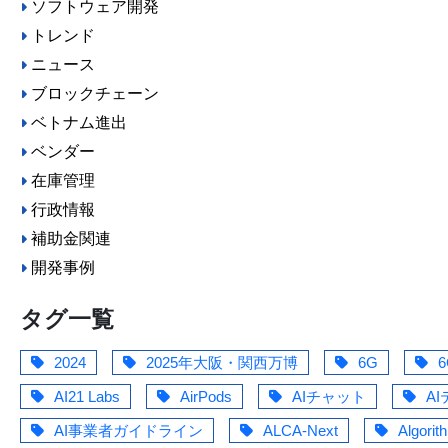
ソフトウェア開発
トレンド
ニュース
ブロックチェーン
ベトナム進出
ベンダー
在庫管理
行政情報
補助金関連
開発事例
タグ一覧
2024
2025年大阪・関西万博
6G
6
AI21 Labs
AirPods
AIチャット
A
AI事業者ガイドライン
ALCA-Next
Algorit