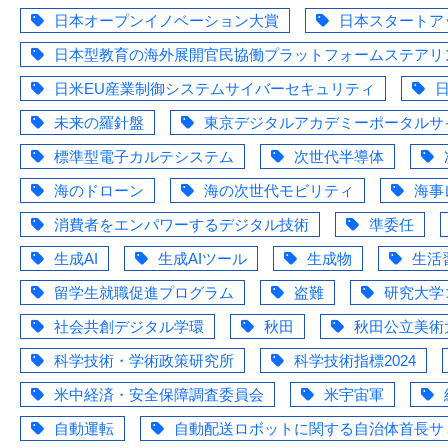
日本オープンイノベーション大賞
日本スタートアッ
日本型教育の海外展開官民協働プラットフォームステアリ
日米EU産業制御システムサイバーセキュリティ
未来の羅針盤
東京デジタルアカデミーポータルサ
標準型電子カルテシステム
次世代半導体
海のドローン
海の次世代モビリティ
海事
消費者をエンパワーするデジタル技術
準委任
生成AI
生成AIツール
生成物
生活
留学生就職促進プログラム
盗難
研究大学
社会共創デジタル学環
秋田
秋田公立美術
科学技術・学術政策研究所
科学技術指標2024
米中経済・安全保障調査委員会
米宇宙軍
自動運転
自動配送ロボットに関する自治体首長サ