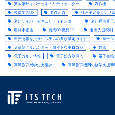
英国家サイバーセキュリティセンター
著作権
製造業のDX
要件定義
計画策定をコンサ
豪州サイバーセキュリティセンター
豪州通信電子
農林水産省
農業DX構想2.0
進出先国税制
重要情報を扱うシステムの要求策定ガイド
量子シ
除草剤グルホシネート耐性トウモロコシ
除雪
電子カルテ情報
電子処方箋導入
電子書籍
高等教育局学生支援課
高等教育機関の修学支援新