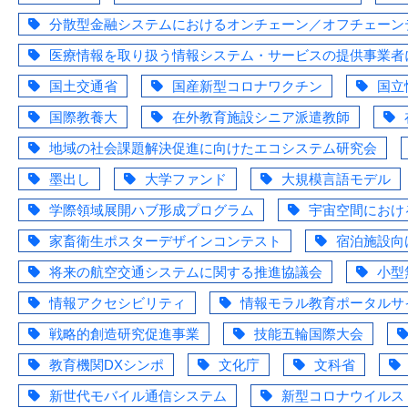
分散型金融システムにおけるオンチェーン／オフチェーン
医療情報を取り扱う情報システム・サービスの提供事業者に
国土交通省
国産新型コロナワクチン
国立
国際教養大
在外教育施設シニア派遣教師
地域の社会課題解決促進に向けたエコシステム研究会
墨出し
大学ファンド
大規模言語モデル
学際領域展開ハブ形成プログラム
宇宙空間におけ
家畜衛生ポスターデザインコンテスト
宿泊施設向
将来の航空交通システムに関する推進協議会
小型
情報アクセシビリティ
情報モラル教育ポータルサ
戦略的創造研究促進事業
技能五輪国際大会
教育機関DXシンポ
文化庁
文科省
新世代モバイル通信システム
新型コロナウイルス