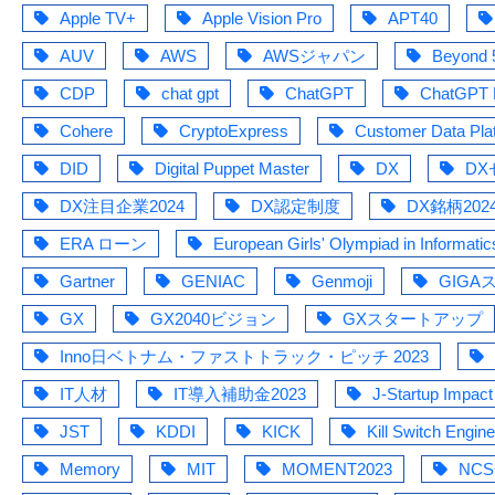
Apple TV+
Apple Vision Pro
APT40
AUV
AWS
AWSジャパン
Beyond
CDP
chat gpt
ChatGPT
ChatGPT 
Cohere
CryptoExpress
Customer Data Pla
DID
Digital Puppet Master
DX
DX
DX注目企業2024
DX認定制度
DX銘柄202
ERA ローン
European Girls' Olympiad in Informatic
Gartner
GENIAC
Genmoji
GIGA
GX
GX2040ビジョン
GXスタートアップ
Inno日ベトナム・ファストトラック・ピッチ 2023
IT人材
IT導入補助金2023
J-Startup Impact
JST
KDDI
KICK
Kill Switch Engin
Memory
MIT
MOMENT2023
NCS