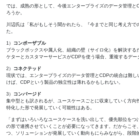
では、成熟の形として、今後エンタープライズのデータ管理とC
ろうか。
川辺氏は「私がもしそう聞かれたら、『今までと同じ考え方での
た。
1）
コンポーザブル
ブラックボックスや属人化、組織の壁（サイロ化）を解決する
ケターとカスタマーサービスがCDPを使う場合、重複するデ
2）
コネクテッド
現状では、エンタープライズのデータ管理とCDPの統合は難
けば、CDPという製品の独立性は薄れるかもしれない。
3）
コンバージド
集中型とも訳されるが、ユースケースごとに収束していく方向
特化した形で発展していく可能性はある。
「まずはいろいろなユースケースを洗い出して、優先順位をつ
の形で連携させていくことが必要になってきます。だからこそ
つ、ソリューションが発展していく動向もにらみながら、段階