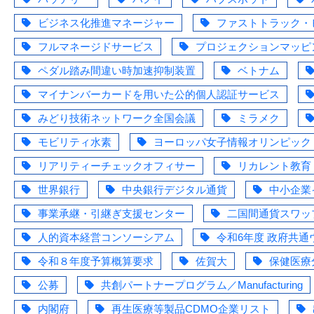
ビジネス化推進マネージャー
ファストトラック・
フルマネージドサービス
プロジェクションマッピ
ペダル踏み間違い時加速抑制装置
ベトナム
マイナンバーカードを用いた公的個人認証サービス
みどり技術ネットワーク全国会議
ミラメク
モビリティ水素
ヨーロッパ女子情報オリンピック
リアリティーチェックオフィサー
リカレント教育
世界銀行
中央銀行デジタル通貨
中小企業
事業承継・引継ぎ支援センター
二国間通貨スワッ
人的資本経営コンソーシアム
令和6年度 政府共
令和８年度予算概算要求
佐賀大
保健医療
公募
共創パートナープログラム／Manufacturing
内閣府
再生医療等製品CDMO企業リスト