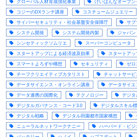
グローバル人材育成強化事業
けいはんなオープン
コジーのDXランチ講座
コスチュームジュエリー
サイバーセキュリティ・社会基盤安全保障庁
サプ
システム開発
システム開発内製
ジャパン
シンセティックソムリエ
スーパーコンピュータ
スタートアップによる経済波及効果
スタートアッ
スマートよろずや構想
セキュリティ
ゼロ
チーフクリエイティブカタリスト
チャットサービ
データサイエンス・オンライン講座
データサイエ
データ連携の国際化
テクノロジー
デジタ
デジタルガバナンス・コード3.0
デジタルスキル
デジタル戦略
デジタル田園都市国家構想
ニューラルネットワークナニー
ハーバード・ビジ
バッテリー
ハノイ
ハブスポット