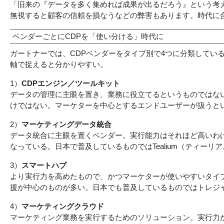
「旧来の『データを多く集めれば成果が出るだろう』という考
無視すると顧客の信頼を損なうなどの弊害もあります。時代に
ベンダーごとにCDPを「使い分ける」時代に
ガートナーでは、CDPベンダーをタイプ別で4つに分類してい
軸で捉えると分かりやすい。
1）
CDPエンジン／ツールキット
データの管理に主眼を置き、業務に役立てるというものではな
けではない。マーケターを中心とするエンドユーザーが扱うとい
2）
マーケティングデータ統合
データ統合に主眼を置くベンダー。実行能力はそれほど高いわ
なっている。日本で普及しているものではTealium（ティーリ
3）
スマートハブ
より実行力を高めたもので、かつマーケターが使いやすいタイ
援が中心のものが多い。日本でも普及しているものではトレジ
4）
マーケティングクラウド
マーケティング業務を実行するためのソリューション。実行力