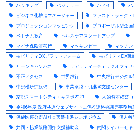
ハッキング
バッテリー
ハノイ
ハ
ビジネス化推進マネージャー
ファストトラック・
プロジェクションマッピング
プロポーザル型企画
ベトナム教育
ヘルスケアスタートアップ
マイナ保険証移行
マッキンゼー
マッチン
モビリティDXプラットフォーム
モビリティDX戦
リーンキャンバス
リアリティーチェックオフィサ
不正アクセス
世界銀行
中央銀行デジタル
中規模研究設備
事業承継・引継ぎ支援センター
京都スマートシティエキスポ2023
人的資本経営コ
令和6年度 政府共通ウェブサイトに係る連絡会議等事務局
保健医療分野AI社会実装推進シンポジウム
個人番
共同・協業販路開拓支援補助金
内閣サイバーセキ