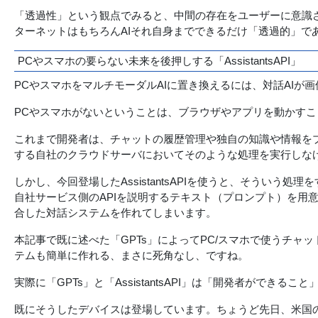
「透過性」という観点でみると、中間の存在をユーザーに意識さ
ターネットはもちろんAIそれ自身までできるだけ「透過的」
PCやスマホの要らない未来を後押しする「AssistantsAPI」
PCやスマホをマルチモーダルAIに置き換えるには、対話AI
PCやスマホがないということは、ブラウザやアプリを動かすこ
これまで開発者は、チャットの履歴管理や独自の知識や情報を
する自社のクラウドサーバにおいてそのような処理を実行しな
しかし、今回登場したAssistantsAPIを使うと、そういう
自社サービス側のAPIを説明するテキスト（プロンプト）を用
合した対話システムを作れてしまいます。
本記事で既に述べた「GPTs」によってPC/スマホで使うチャットU
テムも簡単に作れる、まさに死角なし、ですね。
実際に「GPTs」と「AssistantsAPI」は「開発者ができるこ
既にそうしたデバイスは登場しています。ちょうど先日、米国のヒ