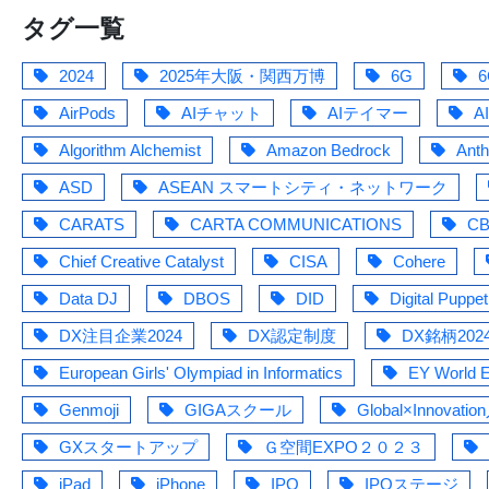
タグ一覧
2024
2025年大阪・関西万博
6G
6
AirPods
AIチャット
AIテイマー
A
Algorithm Alchemist
Amazon Bedrock
Anth
ASD
ASEAN スマートシティ・ネットワーク
CARATS
CARTA COMMUNICATIONS
C
Chief Creative Catalyst
CISA
Cohere
Data DJ
DBOS
DID
Digital Puppe
DX注目企業2024
DX認定制度
DX銘柄202
European Girls' Olympiad in Informatics
EY World E
Genmoji
GIGAスクール
Global×Innov
GXスタートアップ
Ｇ空間EXPO２０２３
iPad
iPhone
IPO
IPOステージ