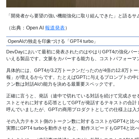
「開発者から要望の強い機能強化に取り組んできた」と語るサム
（出典：Open AI
報道発表
）
OpenAIの独走を印象づける「GPT4 turbo」
DevDayにおいて最初に発表されたのはやはりGPT4の強化バー
いえる製品です。文脈をカバーする能力も、コストパフォーマ
具体的には、GPT4が3.2万トークンだったのが4倍の12.
報」が増えるからです。たとえばGPTに与えるプロンプトの
クン数は対話AIの能力を決める最重要スペックです。
正確に言うと、発話（途中で切れている対話を続けて完成させると
ストとそれに対する応答としてGPTが発話するテキストの合計
呼んでいましたが、GPTの商用プロダクトとしての仕様上は入
その入力テキスト側のトークン数に対するコストがGPT4と比
実際にGPT4 turboを動作させると、動作スピードもGPT