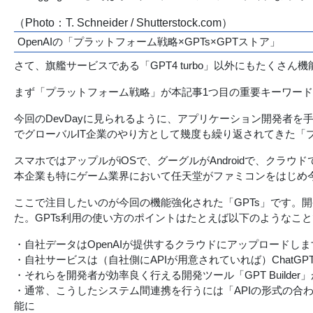
（Photo：T. Schneider / Shutterstock.com）
OpenAIの「プラットフォーム戦略×GPTs×GPTストア」
さて、旗艦サービスである「GPT4 turbo」以外にもたく
まず「プラットフォーム戦略」が本記事1つ目の重要キーワー
今回のDevDayに見られるように、アプリケーション開発者
でグローバルIT企業のやり方として幾度も繰り返されてきた「
スマホではアップルがiOSで、グーグルがAndroidで、クラ
本企業も特にゲーム業界において任天堂がファミコンをはじめ今
ここで注目したいのが今回の機能強化された「GPTs」です。開
た。GPTs利用の使い方のポイントはたとえば以下のようなこ
・自社データはOpenAIが提供するクラウドにアップロードし
・自社サービスは（自社側にAPIが用意されていれば）Chat
・それらを開発者が効率良く行える開発ツール「GPT Builde
・通常、こうしたシステム間連携を行うには「APIの形式の合わせ込
能に