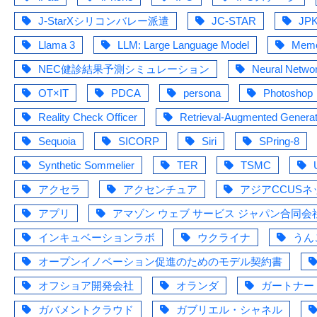
J-StarXシリコンバレー派遣
JC-STAR
JPK
Llama 3
LLM: Large Language Model
Mem
NEC健診結果予測シミュレーション
Neural Netwo
OT×IT
PDCA
persona
Photoshop
Reality Check Officer
Retrieval-Augmented Generat
Sequoia
SICORP
Siri
SPring-8
Synthetic Sommelier
TER
TSMC
アクセラ
アクセンチュア
アジアCCUS
アプリ
アマゾン ウェブ サービス ジャパン合同会
インキュベーションラボ
ウクライナ
うん
オープンイノベーション促進のためのモデル契約書
オフショア開発会社
オランダ
ガートナー
ガバメントクラウド
ガブリエル・シャネル