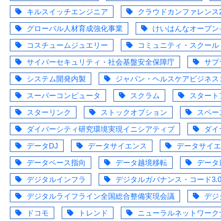
キルスイッチエンジニア
クラウドカンファレンス2
グローバル人材育成強化事業
けいはんなオープン
コスチュームジュエリー
コミュニティ・スクール
サイバーセキュリティ・社会基盤安全保障庁
サプ
システム開発内製
ジャパン・ヘルスケアビジネス
スーパーコンピュータ
スクラム
スタート
スターリンク
ストックオプション
スペー
ダイバーシティ研究環境実現イニシアティブ
ダイ
データDJ
データサイエンス
データサイエ
データベース指向
データ越境移転
データ
デジタルインフラ
デジタルガバナンス・コード3.
デジタルライフライン全国総合整備実現会議
デジ
ドコモ
トレンド
ニューラルネットワーク