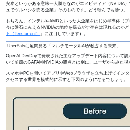
安泰というかある意味一人勝ちなのがエヌビディア（NVIDIA
ュでツルハシを売る企業」そのものです。どう転んでも勝つ。
もちろん、インテルやAMDといった大企業をはじめ半導体（
今は盤石にみえるNVIDIAの地位を揺るがす存在は現れるの
ト（Tenstorrent）
」に注目しています）。
UberEatsに垣間見る「マルチモーダルAIが独占する未来」
OpenAI DevDayで発表された主なアップデート内容につ
いて前節のGAFAM/NVIDIAの観点とは別に、ユーザからみ
スマホやPCを開いてアプリやWebブラウザを立ち上げてイン
クセスする世界を模式的に示すと下図のようになるでしょう。