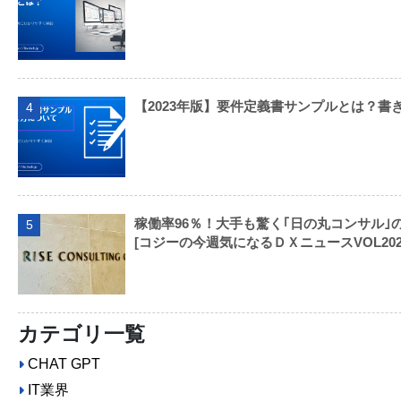
【2023年版】要件定義書サンプルとは？書
4
稼働率96％！大手も驚く｢日の丸コンサル｣
5
[コジーの今週気になるＤＸニュースVOL202309
カテゴリ一覧
CHAT GPT
IT業界