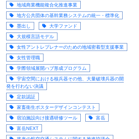
地域商業機能複合化推進事業
地方公共団体の基幹業務システムの統一・標準化
墨出し
大学ファンド
大規模言語モデル
女性アントレプレナーのための地域密着型支援事業
女性管理職
学際領域展開ハブ形成プログラム
宇宙空間における核兵器その他、大量破壊兵器の開
発を行わない決議
定款認証
家畜衛生ポスターデザインコンテスト
宿泊施設向け接遇研修ツール
富岳
富岳NEXT
将来の航空交通システムに関する推進協議会