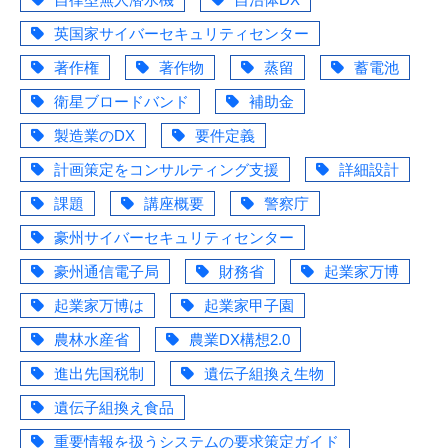
英国家サイバーセキュリティセンター
著作権
著作物
蒸留
蓄電池
衛星ブロードバンド
補助金
製造業のDX
要件定義
計画策定をコンサルティング支援
詳細設計
課題
講座概要
警察庁
豪州サイバーセキュリティセンター
豪州通信電子局
財務省
起業家万博
起業家万博は
起業家甲子園
農林水産省
農業DX構想2.0
進出先国税制
遺伝子組換え生物
遺伝子組換え食品
重要情報を扱うシステムの要求策定ガイド