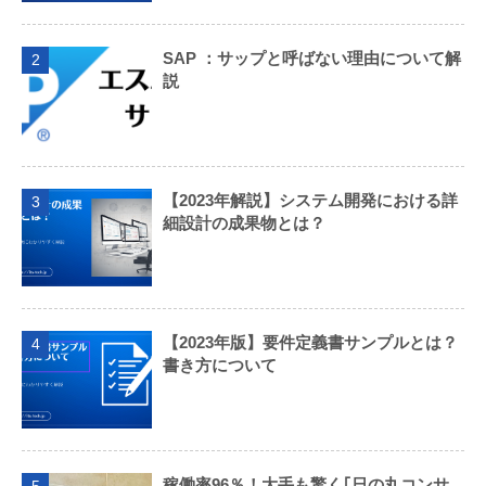
SAP ：サップと呼ばない理由について解
2
説
【2023年解説】システム開発における詳
3
細設計の成果物とは？
【2023年版】要件定義書サンプルとは？
4
書き方について
稼働率96％！大手も驚く｢日の丸コンサ
5