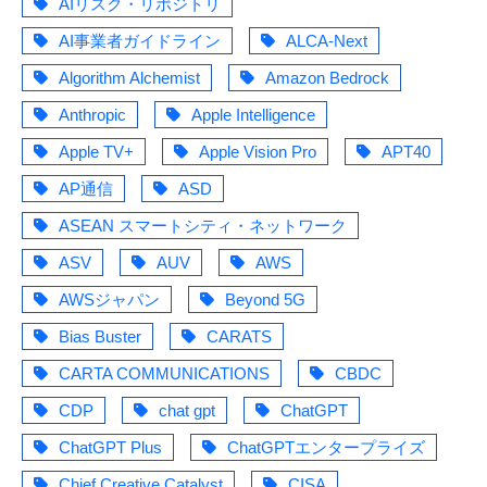
AIリスク・リポジトリ
AI事業者ガイドライン
ALCA-Next
Algorithm Alchemist
Amazon Bedrock
Anthropic
Apple Intelligence
Apple TV+
Apple Vision Pro
APT40
AP通信
ASD
ASEAN スマートシティ・ネットワーク
ASV
AUV
AWS
AWSジャパン
Beyond 5G
Bias Buster
CARATS
CARTA COMMUNICATIONS
CBDC
CDP
chat gpt
ChatGPT
ChatGPT Plus
ChatGPTエンタープライズ
Chief Creative Catalyst
CISA