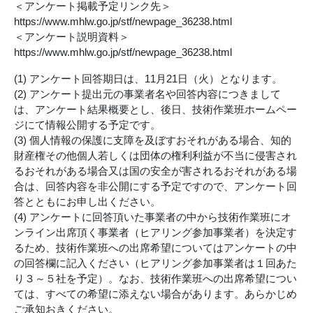
＜アンケート掲載予定リンク先＞
https://www.mhlw.go.jp/stf/newpage_36238.html
＜アンケート説明資料＞
https://www.mhlw.go.jp/stf/newpage_36238.html
(1) アンケート回答期日は、11月21日（火）となります。
(2) アンケート提出元の事業者名や回答内容につきまして
は、アンケート結果概要とし、後日、技術作業班ホームペー
ジにて情報公開する予定です。
(3) 個人情報の保護に支障を及ぼすおそれがある場合、知的
財産権その他個人若しくは団体の権利利益が不当に侵害され
るおそれがある場合又は国の安全が害されるおそれがある場
合は、回答内容を非公開にする予定ですので、アンケート回
答とともにお申し出ください。
(4) アンケートに回答頂いた事業者の中から技術作業班にオ
ンライン出席頂く事業者（ヒアリング参加事業者）を決定す
るため、技術作業班への出席希望についてはアンケートの中
の回答欄に記入ください（ヒアリング参加事業者は１回あた
り３～５社を予定）。なお、技術作業班への出席希望につい
ては、すべての希望に添えない場合があります。あらかじめ
ご承知おきください。