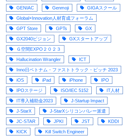
GENIAC
Genmoji
GIGAスクール
Global×Innovation人材育成フォーラム
GPT Store
GPTs
GX
GX2040ビジョン
GXスタートアップ
Ｇ空間EXPO２０２３
Hallucination Wrangler
ICT
Inno日ベトナム・ファストトラック・ピッチ 2023
iOS
iPad
iPhone
IPO
IPOステージ
ISO/IEC 5152
IT人材
IT導入補助金2023
J-Startup Impact
J-StarX
J-StarXシリコンバレー派遣
JC-STAR
JPKI
JST
KDDI
KICK
Kill Switch Engineer