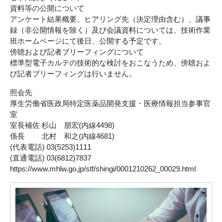
資料等の公開について
アンケート結果概要、ヒアリング先（決定理由含む）、議事
録（非公開情報を除く）及び会議資料については、技術作業
班ホームページにて後日、公開する予定です。
傍聴および記者ブリーフィングについて
標準型電子カルテの技術的な検討をおこなうため、傍聴およ
び記者ブリーフィングは行いません。
照会先
厚生労働省医政局特定医薬品開発支援・医療情報担当参事官
室
室長補佐 杉山 朋宏(内線4498)
係長 北村 和之(内線4681)
(代表電話) 03(5253)1111
(直通電話) 03(6812)7837
https://www.mhlw.go.jp/stf/shingi/0001210262_00029.html