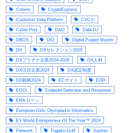
Cohere
CryptoExpress
Customer Data Platform
CVCが
Cyber Port
DAO
Data DJ
DBOS
DID
Digital Puppet Master
DX
DXセレクション2025
DXプラチナ企業2024-2026
DX人材
DX注目企業2024
DX認定制度
DX銘柄2024
ECサイト
EDR
EGOI
Endpoint Detection and Response
ERA ローン
European Girls' Olympiad in Informatics
EY World Entrepreneur Of The Year™ 2024
Firework
Fugaku-LLM
Gartner