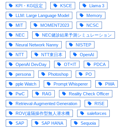
KPI・KGI設定
KSCE
Llama 3
LLM: Large Language Model
Memory
MIT
MOMENT2023
NCSC
NEC
NEC健診結果予測シミュレーション
Neural Network Nanny
NISTEP
NTT
NTT東日本
OpenAI
OpenAI DevDay
OT×IT
PDCA
persona
Photoshop
PO
pple Watch
Prompt Whisperer
PWA
PwC
RAG
Reality Check Officer
Retrieval-Augmented Generation
RISE
ROV(遠隔操作型無人潜水機
saleforces
SAP
SAP HANA
Sequoia