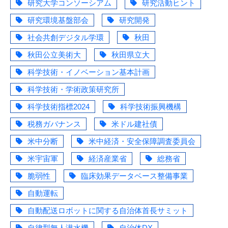
研究大学コンソーシアム
研究活動ヒント
研究環境基盤部会
研究開発
社会共創デジタル学環
秋田
秋田公立美術大
秋田県立大
科学技術・イノベーション基本計画
科学技術・学術政策研究所
科学技術指標2024
科学技術振興機構
税務ガバナンス
米ドル建社債
米中分断
米中経済・安全保障調査委員会
米宇宙軍
経済産業省
総務省
脆弱性
臨床効果データベース整備事業
自動運転
自動配送ロボットに関する自治体首長サミット
自律型無人潜水機
自治体DX